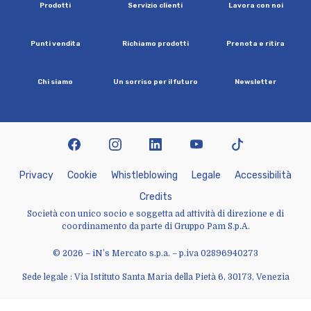
P
r
o
d
o
t
t
i
S
e
r
v
i
z
i
o
c
l
i
e
n
t
i
L
a
v
o
r
a
c
o
n
n
o
i
P
u
n
t
i
v
e
n
d
i
t
a
R
i
c
h
i
a
m
o
p
r
o
d
o
t
t
i
P
r
e
n
o
t
a
e
r
i
t
i
r
a
C
h
i
s
i
a
m
o
U
n
s
o
r
r
i
s
o
p
e
r
i
l
f
u
t
u
r
o
N
e
w
s
l
e
t
t
e
r
facebook
instagram
linkedin
youtube
tiktok
P
r
i
v
a
c
y
C
o
o
k
i
e
W
h
i
s
t
l
e
b
l
o
w
i
n
g
L
e
g
a
l
e
A
c
c
e
s
s
i
b
i
l
i
t
à
C
r
e
d
i
t
s
Società con unico socio e soggetta ad attività di direzione e di
coordinamento da parte di Gruppo Pam S.p.A.
© 2026 – iN’s Mercato s.p.a. – p.iva 02896940273
Sede legale : Via Istituto Santa Maria della Pietà 6, 30173, Venezia