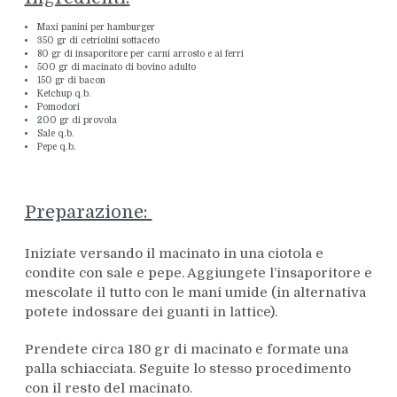
Maxi panini per hamburger
350 gr di cetriolini sottaceto
80 gr di insaporitore per carni arrosto e ai ferri
500 gr di macinato di bovino adulto
150 gr di bacon
Ketchup q.b.
Pomodori
200 gr di provola
Sale q.b.
Pepe q.b.
Preparazione:
Iniziate versando il macinato in una ciotola e
condite con sale e pepe. Aggiungete l’insaporitore e
mescolate il tutto con le mani umide (in alternativa
potete indossare dei guanti in lattice).
Prendete circa 180 gr di macinato e formate una
palla schiacciata. Seguite lo stesso procedimento
con il resto del macinato.