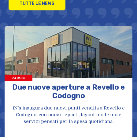
TUTTE LE NEWS
24.06.26
nclusione
Due nuove apertur
Codog
ecutivo riceviamo il
R per l'impegno
iN’s inaugura due nuovi punt
elle persone rifugiate in
Codogno, con nuovi reparti
a.
servizi pensati per la s