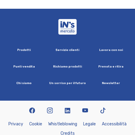
iN's Mercato
P
r
o
d
o
t
t
i
S
e
r
v
i
z
i
o
c
l
i
e
n
t
i
L
a
v
o
r
a
c
o
n
n
o
i
P
u
n
t
i
v
e
n
d
i
t
a
R
i
c
h
i
a
m
o
p
r
o
d
o
t
t
i
P
r
e
n
o
t
a
e
r
i
t
i
r
a
C
h
i
s
i
a
m
o
U
n
s
o
r
r
i
s
o
p
e
r
i
l
f
u
t
u
r
o
N
e
w
s
l
e
t
t
e
r
facebook
instagram
linkedin
youtube
tiktok
P
r
i
v
a
c
y
C
o
o
k
i
e
W
h
i
s
t
l
e
b
l
o
w
i
n
g
L
e
g
a
l
e
A
c
c
e
s
s
i
b
i
l
i
t
à
C
r
e
d
i
t
s