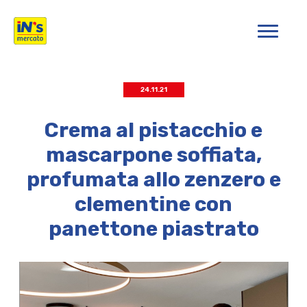
iN's Mercato
24.11.21
Crema al pistacchio e
mascarpone soffiata,
profumata allo zenzero e
clementine con
panettone piastrato