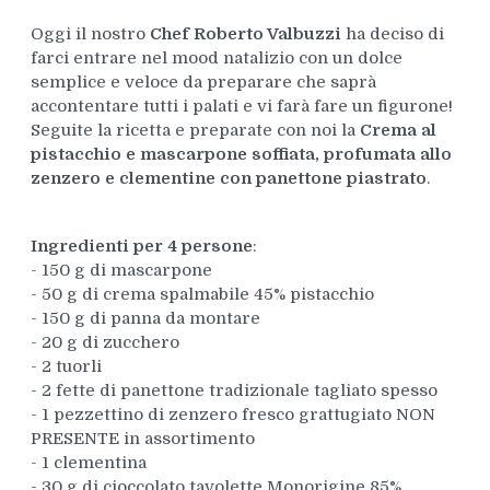
Oggi il nostro
Chef Roberto Valbuzzi
ha deciso di
farci entrare nel mood natalizio con un dolce
semplice e veloce da preparare che saprà
accontentare tutti i palati e vi farà fare un figurone!
Seguite la ricetta e preparate con noi la
Crema al
pistacchio e mascarpone soffiata, profumata allo
zenzero e clementine con panettone piastrato
.
Ingredienti per 4 persone
:
- 150 g di mascarpone
- 50 g di crema spalmabile 45% pistacchio
- 150 g di panna da montare
- 20 g di zucchero
- 2 tuorli
- 2 fette di panettone tradizionale tagliato spesso
- 1 pezzettino di zenzero fresco grattugiato NON
PRESENTE in assortimento
- 1 clementina
- 30 g di cioccolato tavolette Monorigine 85%