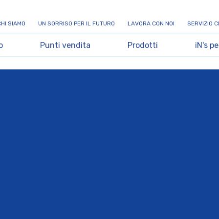
C
H
I
S
I
A
M
O
U
N
S
O
R
R
I
S
O
P
E
R
I
L
F
U
T
U
R
O
L
A
V
O
R
A
C
O
N
N
O
I
S
E
R
V
I
Z
I
O
C
o
P
u
n
t
i
v
e
n
d
i
t
a
P
r
o
d
o
t
t
i
i
N
'
s
p
e