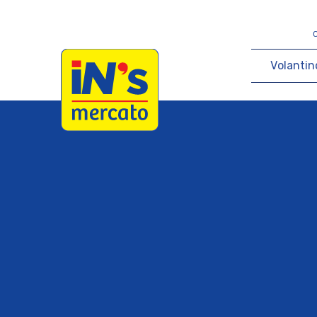
iN's Mercato
V
o
l
a
n
t
i
n