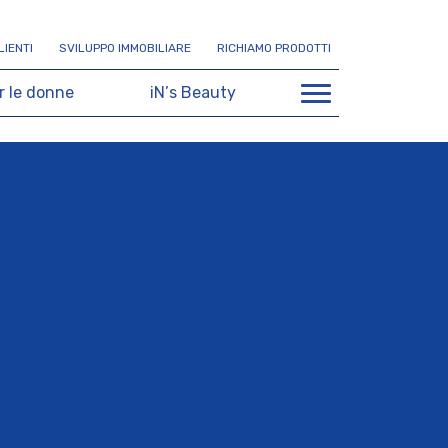
L
I
E
N
T
I
S
V
I
L
U
P
P
O
I
M
M
O
B
I
L
I
A
R
E
R
I
C
H
I
A
M
O
P
R
O
D
O
T
T
I
r
l
e
d
o
n
n
e
i
N
’
s
B
e
a
u
t
y