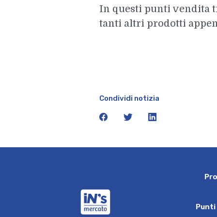
In questi punti vendita t
tanti altri prodotti appe
Condividi notizia
facebook
twitter
linkedin
P
r
iN's Mercato
P
u
n
t
i