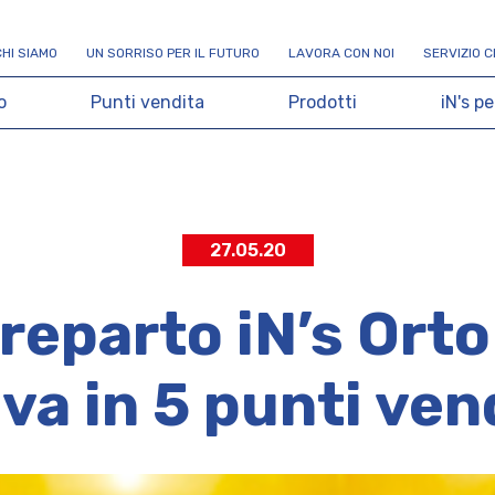
C
H
I
S
I
A
M
O
U
N
S
O
R
R
I
S
O
P
E
R
I
L
F
U
T
U
R
O
L
A
V
O
R
A
C
O
N
N
O
I
S
E
R
V
I
Z
I
O
C
o
P
u
n
t
i
v
e
n
d
i
t
a
P
r
o
d
o
t
t
i
i
N
'
s
p
e
27.05.20
 reparto iN’s Ort
iva in 5 punti ven