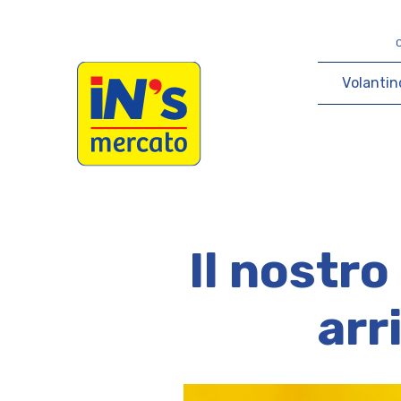
iN's Mercato
V
o
l
a
n
t
i
n
Il nostro
arr