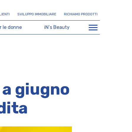
L
I
E
N
T
I
S
V
I
L
U
P
P
O
I
M
M
O
B
I
L
I
A
R
E
R
I
C
H
I
A
M
O
P
R
O
D
O
T
T
I
r
l
e
d
o
n
n
e
i
N
’
s
B
e
a
u
t
y
o a giugno
dita