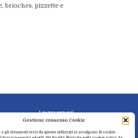
, brioches, pizzette e
L
a
v
o
r
a
c
o
n
n
o
i
Gestione consenso Cookie
P
r
e
n
o
t
a
e
r
i
t
i
r
a
 o gli strumenti terzi da questo utilizzati si avvalgono di cookie
 funzionamento ed utili alle finalità illustrate nella cookie policy. Se