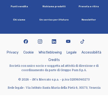
P
u
n
t
i
v
e
n
d
i
t
a
R
i
c
h
i
a
m
o
p
r
o
d
o
t
t
i
P
r
e
n
o
t
a
e
r
i
t
i
r
a
C
h
i
s
i
a
m
o
U
n
s
o
r
r
i
s
o
p
e
r
i
l
f
u
t
u
r
o
N
e
w
s
l
e
t
t
e
r
facebook
instagram
linkedin
youtube
tiktok
P
r
i
v
a
c
y
C
o
o
k
i
e
W
h
i
s
t
l
e
b
l
o
w
i
n
g
L
e
g
a
l
e
A
c
c
e
s
s
i
b
i
l
i
t
à
C
r
e
d
i
t
s
Società con unico socio e soggetta ad attività di direzione e di
coordinamento da parte di Gruppo Pam S.p.A.
© 2026 – iN’s Mercato s.p.a. – p.iva 02896940273
Sede legale : Via Istituto Santa Maria della Pietà 6, 30173, Venezia