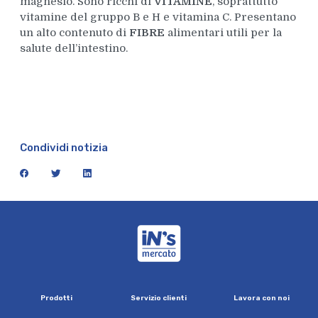
magnesio. Sono ricchi di
VITAMINE
, soprattutto
vitamine del gruppo B e H e vitamina C. Presentano
un alto contenuto di
FIBRE
alimentari utili per la
salute dell’intestino.
Condividi notizia
facebook
twitter
linkedin
iN's Mercato
P
r
o
d
o
t
t
i
S
e
r
v
i
z
i
o
c
l
i
e
n
t
i
L
a
v
o
r
a
c
o
n
n
o
i