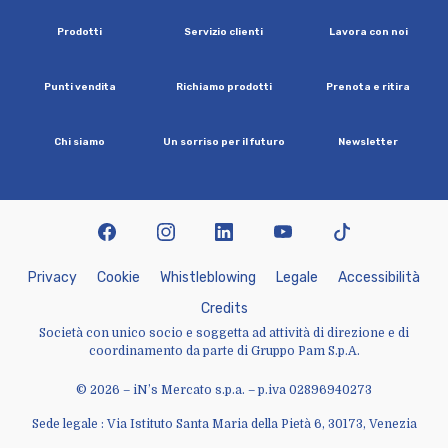
P
r
o
d
o
t
t
i
S
e
r
v
i
z
i
o
c
l
i
e
n
t
i
L
a
v
o
r
a
c
o
n
n
o
i
P
u
n
t
i
v
e
n
d
i
t
a
R
i
c
h
i
a
m
o
p
r
o
d
o
t
t
i
P
r
e
n
o
t
a
e
r
i
t
i
r
a
C
h
i
s
i
a
m
o
U
n
s
o
r
r
i
s
o
p
e
r
i
l
f
u
t
u
r
o
N
e
w
s
l
e
t
t
e
r
facebook
instagram
linkedin
youtube
tiktok
P
r
i
v
a
c
y
C
o
o
k
i
e
W
h
i
s
t
l
e
b
l
o
w
i
n
g
L
e
g
a
l
e
A
c
c
e
s
s
i
b
i
l
i
t
à
C
r
e
d
i
t
s
Società con unico socio e soggetta ad attività di direzione e di
coordinamento da parte di Gruppo Pam S.p.A.
© 2026 – iN’s Mercato s.p.a. – p.iva 02896940273
Sede legale : Via Istituto Santa Maria della Pietà 6, 30173, Venezia