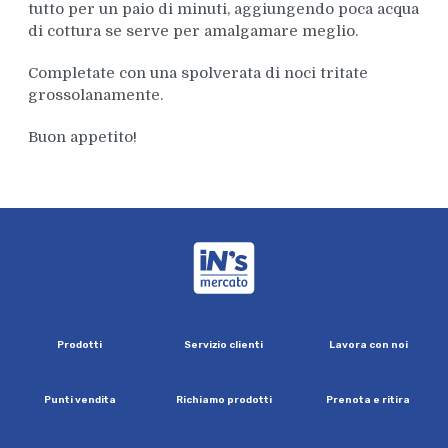
tutto per un paio di minuti, aggiungendo poca acqua
di cottura se serve per amalgamare meglio.
Completate con una spolverata di noci tritate
grossolanamente.
Buon appetito!
iN's Mercato
P
r
o
d
o
t
t
i
S
e
r
v
i
z
i
o
c
l
i
e
n
t
i
L
a
v
o
r
a
c
o
n
n
o
i
P
u
n
t
i
v
e
n
d
i
t
a
R
i
c
h
i
a
m
o
p
r
o
d
o
t
t
i
P
r
e
n
o
t
a
e
r
i
t
i
r
a