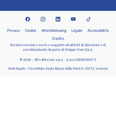
facebook
instagram
linkedin
youtube
tiktok
P
r
i
v
a
c
y
C
o
o
k
i
e
W
h
i
s
t
l
e
b
l
o
w
i
n
g
L
e
g
a
l
e
A
c
c
e
s
s
i
b
i
l
i
t
à
C
r
e
d
i
t
s
Società con unico socio e soggetta ad attività di direzione e di
coordinamento da parte di Gruppo Pam S.p.A.
© 2026 – iN’s Mercato s.p.a. – p.iva 02896940273
Sede legale : Via Istituto Santa Maria della Pietà 6, 30173, Venezia