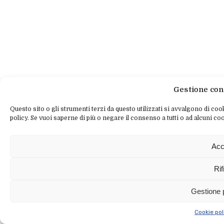
Gestione con
Questo sito o gli strumenti terzi da questo utilizzati si avvalgono di cook
policy. Se vuoi saperne di più o negare il consenso a tutti o ad alcuni coo
Acc
Rif
Gestione 
Cookie pol