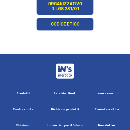
ORGANIZZATIVO
D.LGS 231/01
CODICE ETICO
iN's Mercato
P
r
o
d
o
t
t
i
S
e
r
v
i
z
i
o
c
l
i
e
n
t
i
L
a
v
o
r
a
c
o
n
n
o
i
P
u
n
t
i
v
e
n
d
i
t
a
R
i
c
h
i
a
m
o
p
r
o
d
o
t
t
i
P
r
e
n
o
t
a
e
r
i
t
i
r
a
C
h
i
s
i
a
m
o
U
n
s
o
r
r
i
s
o
p
e
r
i
l
f
u
t
u
r
o
N
e
w
s
l
e
t
t
e
r