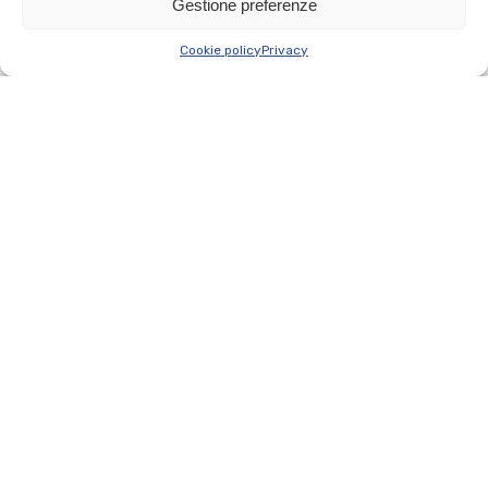
Gestione preferenze
Cookie policy
Privacy
Vittoria Khadja Zouari
Gestore punto vendita
Determinata e sempre pronta a mettersi alla
prova. Vittoria Khadja Zouari, 31 anni, Gestore del
punto vendita iN’S di Novate Milanese, [...]
Leggi tutto