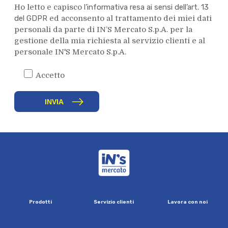
Ho letto e capisco
l’informativa resa ai sensi dell’art. 13
del GDPR
ed acconsento al trattamento dei miei dati
personali da parte di IN’S Mercato S.p.A. per la
gestione della mia richiesta al servizio clienti e al
personale IN'S Mercato S.p.A.
Accetta la privacy
Accetto
INVIA
iN's Mercato
P
r
o
d
o
t
t
i
S
e
r
v
i
z
i
o
c
l
i
e
n
t
i
L
a
v
o
r
a
c
o
n
n
o
i