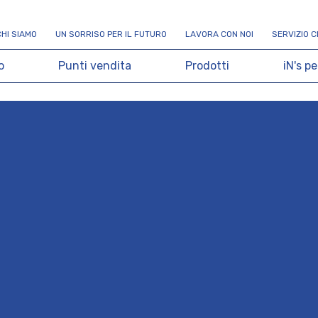
C
H
I
S
I
A
M
O
U
N
S
O
R
R
I
S
O
P
E
R
I
L
F
U
T
U
R
O
L
A
V
O
R
A
C
O
N
N
O
I
S
E
R
V
I
Z
I
O
C
o
P
u
n
t
i
v
e
n
d
i
t
a
P
r
o
d
o
t
t
i
i
N
'
s
p
e