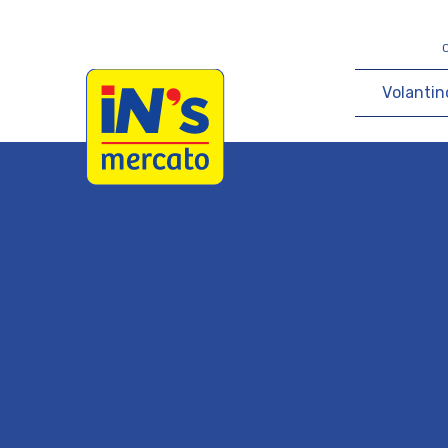
iN's Mercato
V
o
l
a
n
t
i
n