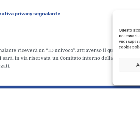
ativa privacy segnalante
Questo sito
necessari al
vuoi sapern
cookie poli
nalante riceverà un “ID univoco”, attraverso il quale potrà m
 sarà, in via riservata, un Comitato interno della Società a
A
zati.
o
d
o
t
t
i
S
e
r
v
i
z
i
o
c
l
i
e
n
t
i
v
e
n
d
i
t
a
R
i
c
h
i
a
m
o
p
r
o
d
o
t
t
i