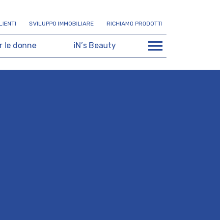
L
I
E
N
T
I
S
V
I
L
U
P
P
O
I
M
M
O
B
I
L
I
A
R
E
R
I
C
H
I
A
M
O
P
R
O
D
O
T
T
I
r
l
e
d
o
n
n
e
i
N
’
s
B
e
a
u
t
y