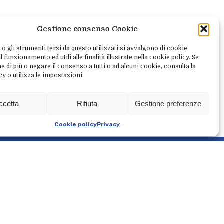
Gestione consenso Cookie
 o gli strumenti terzi da questo utilizzati si avvalgono di cookie
 funzionamento ed utili alle finalità illustrate nella cookie policy. Se
e di più o negare il consenso a tutti o ad alcuni cookie, consulta la
cy o utilizza le impostazioni.
onitorare l’iter di gestione della
ppositamente costituito, composto da soggetti
ccetta
Rifiuta
Gestione preferenze
Cookie policy
Privacy
L
a
v
o
r
a
c
o
n
n
o
i
P
r
e
n
o
t
a
e
r
i
t
i
r
a