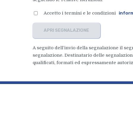
Accetto i termini e le condizioni
inform
APRI SEGNALAZIONE
A seguito dell’invio della segnalazione il seg
segnalazione. Destinatario delle segnalazioni
qualificati, formati ed espressamente autoriz
P
r
iN's Mercato
P
u
n
t
i