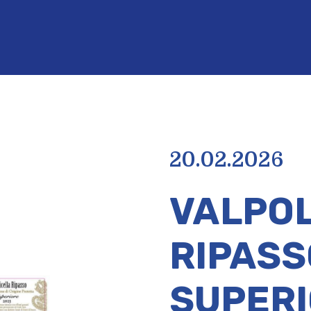
20.02.2026
VALPOL
RIPASS
SUPERI