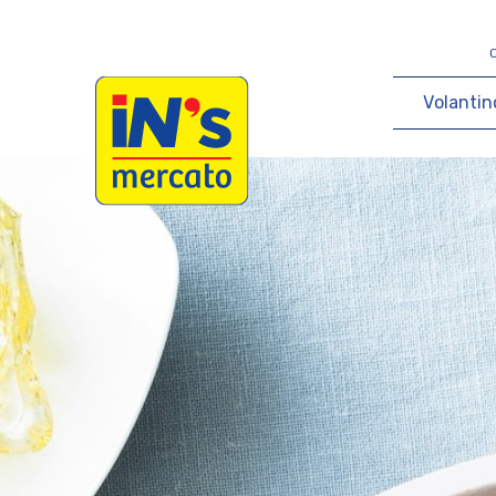
iN's Mercato
V
o
l
a
n
t
i
n