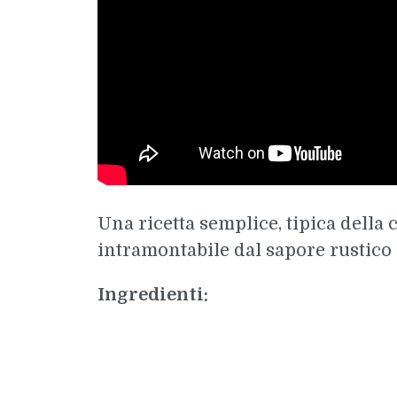
Una ricetta semplice, tipica della 
intramontabile dal sapore rustico e
Ingredienti:
Doppio concentrato di pomodoro q.b.
400gr di polpa di pomodoro