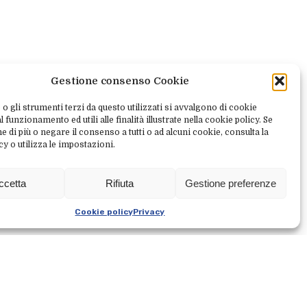
Gestione consenso Cookie
 o gli strumenti terzi da questo utilizzati si avvalgono di cookie
 funzionamento ed utili alle finalità illustrate nella cookie policy. Se
e di più o negare il consenso a tutti o ad alcuni cookie, consulta la
cy o utilizza le impostazioni.
 famiglia. Un grande classico
ccetta
Rifiuta
Gestione preferenze
 noi il
pollo ai peperoni
!
Cookie policy
Privacy