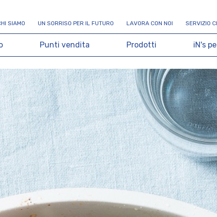
C
H
I
S
I
A
M
O
U
N
S
O
R
R
I
S
O
P
E
R
I
L
F
U
T
U
R
O
L
A
V
O
R
A
C
O
N
N
O
I
S
E
R
V
I
Z
I
O
C
o
P
u
n
t
i
v
e
n
d
i
t
a
P
r
o
d
o
t
t
i
i
N
'
s
p
e