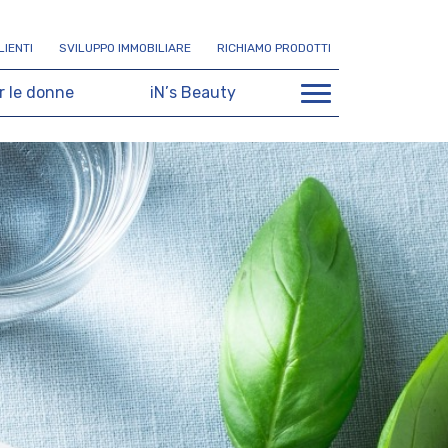
L
I
E
N
T
I
S
V
I
L
U
P
P
O
I
M
M
O
B
I
L
I
A
R
E
R
I
C
H
I
A
M
O
P
R
O
D
O
T
T
I
r
l
e
d
o
n
n
e
i
N
’
s
B
e
a
u
t
y