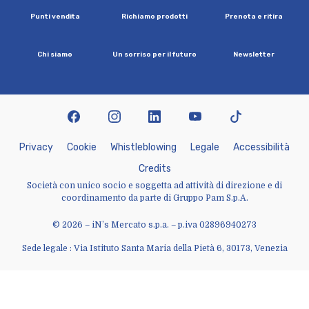
P
u
n
t
i
v
e
n
d
i
t
a
R
i
c
h
i
a
m
o
p
r
o
d
o
t
t
i
P
r
e
n
o
t
a
e
r
i
t
i
r
a
C
h
i
s
i
a
m
o
U
n
s
o
r
r
i
s
o
p
e
r
i
l
f
u
t
u
r
o
N
e
w
s
l
e
t
t
e
r
facebook
instagram
linkedin
youtube
tiktok
P
r
i
v
a
c
y
C
o
o
k
i
e
W
h
i
s
t
l
e
b
l
o
w
i
n
g
L
e
g
a
l
e
A
c
c
e
s
s
i
b
i
l
i
t
à
C
r
e
d
i
t
s
Società con unico socio e soggetta ad attività di direzione e di
coordinamento da parte di Gruppo Pam S.p.A.
© 2026 – iN’s Mercato s.p.a. – p.iva 02896940273
Sede legale : Via Istituto Santa Maria della Pietà 6, 30173, Venezia