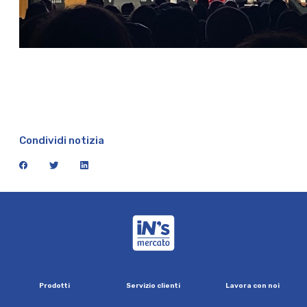
Condividi notizia
facebook
twitter
linkedin
iN's Mercato
P
r
o
d
o
t
t
i
S
e
r
v
i
z
i
o
c
l
i
e
n
t
i
L
a
v
o
r
a
c
o
n
n
o
i