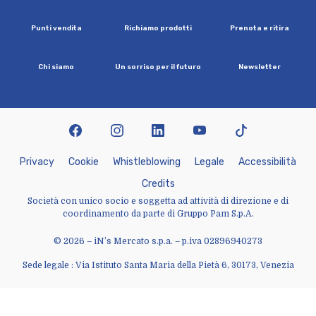
P
u
n
t
i
v
e
n
d
i
t
a
R
i
c
h
i
a
m
o
p
r
o
d
o
t
t
i
P
r
e
n
o
t
a
e
r
i
t
i
r
a
C
h
i
s
i
a
m
o
U
n
s
o
r
r
i
s
o
p
e
r
i
l
f
u
t
u
r
o
N
e
w
s
l
e
t
t
e
r
facebook
instagram
linkedin
youtube
tiktok
P
r
i
v
a
c
y
C
o
o
k
i
e
W
h
i
s
t
l
e
b
l
o
w
i
n
g
L
e
g
a
l
e
A
c
c
e
s
s
i
b
i
l
i
t
à
C
r
e
d
i
t
s
Società con unico socio e soggetta ad attività di direzione e di
coordinamento da parte di Gruppo Pam S.p.A.
© 2026 – iN’s Mercato s.p.a. – p.iva 02896940273
Sede legale : Via Istituto Santa Maria della Pietà 6, 30173, Venezia