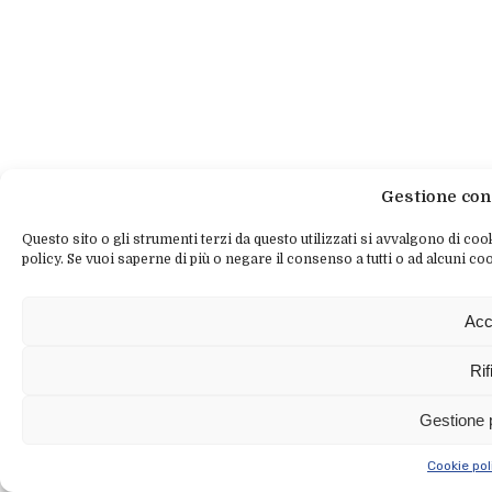
Gestione con
Questo sito o gli strumenti terzi da questo utilizzati si avvalgono di cook
policy. Se vuoi saperne di più o negare il consenso a tutti o ad alcuni coo
Acc
Rif
Gestione 
Cookie pol