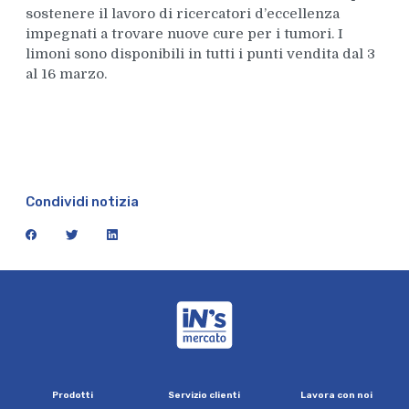
sostenere il lavoro di ricercatori d’eccellenza
impegnati a trovare nuove cure per i tumori. I
limoni sono disponibili in tutti i punti vendita dal 3
al 16 marzo.
Condividi notizia
facebook
twitter
linkedin
iN's Mercato
P
r
o
d
o
t
t
i
S
e
r
v
i
z
i
o
c
l
i
e
n
t
i
L
a
v
o
r
a
c
o
n
n
o
i