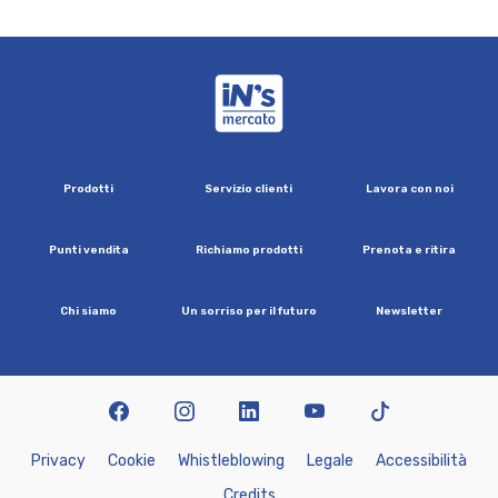
iN's Mercato
P
r
o
d
o
t
t
i
S
e
r
v
i
z
i
o
c
l
i
e
n
t
i
L
a
v
o
r
a
c
o
n
n
o
i
P
u
n
t
i
v
e
n
d
i
t
a
R
i
c
h
i
a
m
o
p
r
o
d
o
t
t
i
P
r
e
n
o
t
a
e
r
i
t
i
r
a
C
h
i
s
i
a
m
o
U
n
s
o
r
r
i
s
o
p
e
r
i
l
f
u
t
u
r
o
N
e
w
s
l
e
t
t
e
r
facebook
instagram
linkedin
youtube
tiktok
P
r
i
v
a
c
y
C
o
o
k
i
e
W
h
i
s
t
l
e
b
l
o
w
i
n
g
L
e
g
a
l
e
A
c
c
e
s
s
i
b
i
l
i
t
à
C
r
e
d
i
t
s