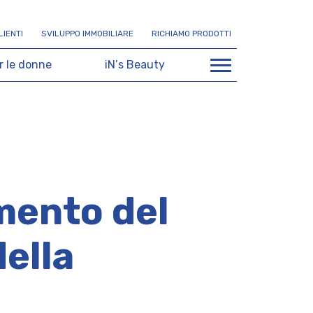
L
I
E
N
T
I
S
V
I
L
U
P
P
O
I
M
M
O
B
I
L
I
A
R
E
R
I
C
H
I
A
M
O
P
R
O
D
O
T
T
I
r
l
e
d
o
n
n
e
i
N
’
s
B
e
a
u
t
y
mento del
della