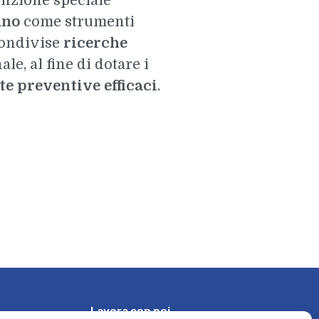
enzione speciale
ano
come strumenti
condivise
ricerche
e, al fine di dotare i
te preventive efficaci
.
L
a
v
o
r
a
c
o
n
n
o
i