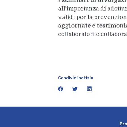
I
seminari di divulgaz
all’importanza di adotta
validi per la prevenzion
aggiornate
e
testimonia
collaboratori e collabora
Condividi notizia
facebook
twitter
linkedin
P
r