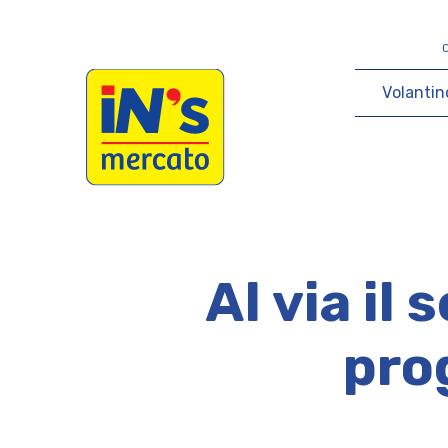
iN's Mercato
V
o
l
a
n
t
i
n
Al via i
prog