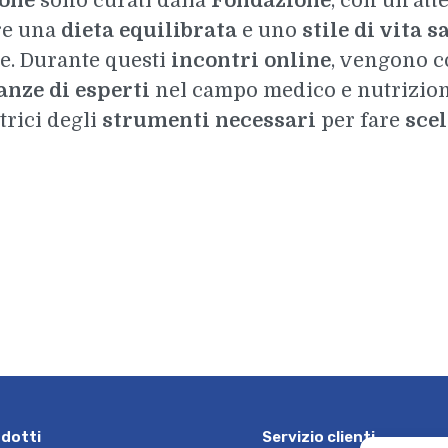
ione
sono curati dalla
Fondazione
, con un’att
re una
dieta equilibrata
e uno
stile di vita s
e. Durante questi
incontri online
, vengono 
nze di esperti
nel campo medico e nutrizional
trici degli
strumenti necessari
per fare
scel
o
d
o
t
t
i
S
e
r
v
i
z
i
o
c
l
i
e
n
t
i