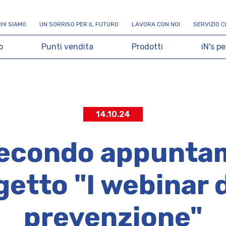
C
H
I
S
I
A
M
O
U
N
S
O
R
R
I
S
O
P
E
R
I
L
F
U
T
U
R
O
L
A
V
O
R
A
C
O
N
N
O
I
S
E
R
V
I
Z
I
O
C
o
P
u
n
t
i
v
e
n
d
i
t
a
P
r
o
d
o
t
t
i
i
N
'
s
p
e
14.10.24
l secondo appunta
etto "I webinar 
prevenzione"