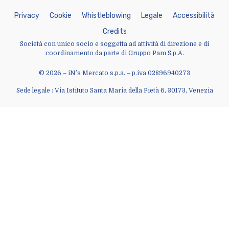
P
r
i
v
a
c
y
C
o
o
k
i
e
W
h
i
s
t
l
e
b
l
o
w
i
n
g
L
e
g
a
l
e
A
c
c
e
s
s
i
b
i
l
i
t
à
C
r
e
d
i
t
s
Società con unico socio e soggetta ad attività di direzione e di
coordinamento da parte di Gruppo Pam S.p.A.
© 2026 – iN’s Mercato s.p.a. – p.iva 02896940273
Sede legale : Via Istituto Santa Maria della Pietà 6, 30173, Venezia