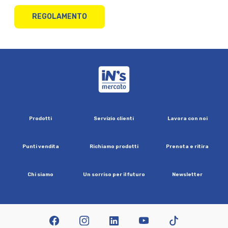
REGOLAMENTO
iN's Mercato
P
r
o
d
o
t
t
i
S
e
r
v
i
z
i
o
c
l
i
e
n
t
i
L
a
v
o
r
a
c
o
n
n
o
i
P
u
n
t
i
v
e
n
d
i
t
a
R
i
c
h
i
a
m
o
p
r
o
d
o
t
t
i
P
r
e
n
o
t
a
e
r
i
t
i
r
a
C
h
i
s
i
a
m
o
U
n
s
o
r
r
i
s
o
p
e
r
i
l
f
u
t
u
r
o
N
e
w
s
l
e
t
t
e
r
facebook
instagram
linkedin
youtube
tiktok