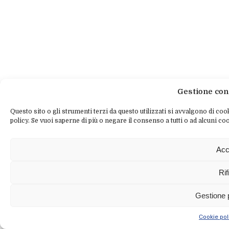
Gestione con
Questo sito o gli strumenti terzi da questo utilizzati si avvalgono di cook
policy. Se vuoi saperne di più o negare il consenso a tutti o ad alcuni coo
Acc
Rif
Gestione 
Cookie pol