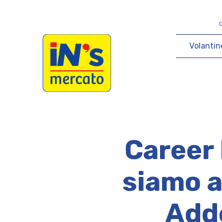
iN's Mercato
V
o
l
a
n
t
i
n
Career 
siamo al
Adde