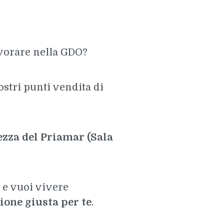
avorare nella GDO?
ostri punti vendita di
ezza del Priamar (Sala
a e vuoi vivere
sione giusta per te
.