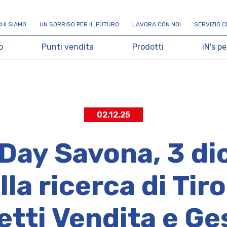
C
H
I
S
I
A
M
O
U
N
S
O
R
R
I
S
O
P
E
R
I
L
F
U
T
U
R
O
L
A
V
O
R
A
C
O
N
N
O
I
S
E
R
V
I
Z
I
O
C
o
P
u
n
t
i
v
e
n
d
i
t
a
P
r
o
d
o
t
t
i
i
N
'
s
p
e
02.12.25
Day Savona, 3 d
la ricerca di Tir
tti Vendita e Ge