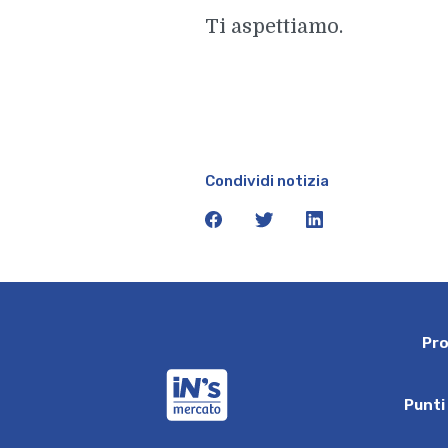
Ti aspettiamo.
Condividi notizia
facebook
twitter
linkedin
P
r
iN's Mercato
P
u
n
t
i