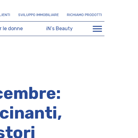
L
I
E
N
T
I
S
V
I
L
U
P
P
O
I
M
M
O
B
I
L
I
A
R
E
R
I
C
H
I
A
M
O
P
R
O
D
O
T
T
I
r
l
e
d
o
n
n
e
i
N
’
s
B
e
a
u
t
y
icembre:
ocinanti,
stori