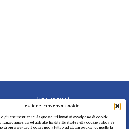
L
a
v
o
r
a
c
o
n
n
o
i
Gestione consenso Cookie
P
r
e
n
o
t
a
e
r
i
t
i
r
a
 o gli strumenti terzi da questo utilizzati si avvalgono di cookie
 funzionamento ed utili alle finalità illustrate nella cookie policy. Se
e di più o negare il consenso a tutti o ad alcuni cookie, consulta la