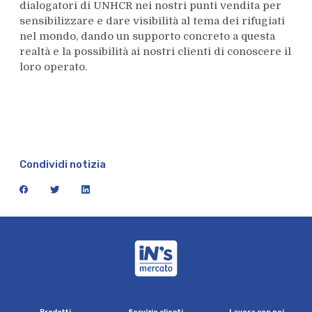
dialogatori di UNHCR nei nostri punti vendita per
sensibilizzare e dare visibilità al tema dei rifugiati
nel mondo, dando un supporto concreto a questa
realtà e la possibilità ai nostri clienti di conoscere il
loro operato.
Condividi notizia
facebook
twitter
linkedin
iN's Mercato
P
r
o
d
o
t
t
i
S
e
r
v
i
z
i
o
c
l
i
e
n
t
i
L
a
v
o
r
a
c
o
n
n
o
i