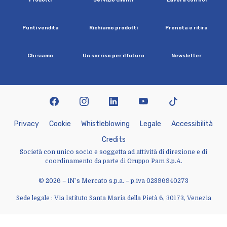
P
u
n
t
i
v
e
n
d
i
t
a
R
i
c
h
i
a
m
o
p
r
o
d
o
t
t
i
P
r
e
n
o
t
a
e
r
i
t
i
r
a
C
h
i
s
i
a
m
o
U
n
s
o
r
r
i
s
o
p
e
r
i
l
f
u
t
u
r
o
N
e
w
s
l
e
t
t
e
r
facebook
instagram
linkedin
youtube
tiktok
P
r
i
v
a
c
y
C
o
o
k
i
e
W
h
i
s
t
l
e
b
l
o
w
i
n
g
L
e
g
a
l
e
A
c
c
e
s
s
i
b
i
l
i
t
à
C
r
e
d
i
t
s
Società con unico socio e soggetta ad attività di direzione e di
coordinamento da parte di Gruppo Pam S.p.A.
© 2026 – iN’s Mercato s.p.a. – p.iva 02896940273
Sede legale : Via Istituto Santa Maria della Pietà 6, 30173, Venezia