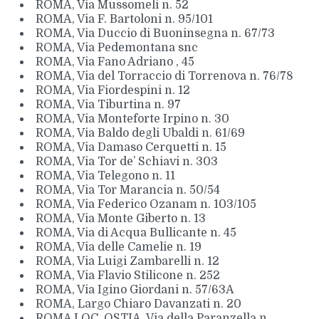
ROMA, Via Mussomeli n. 52
ROMA, Via F. Bartoloni n. 95/101
ROMA, Via Duccio di Buoninsegna n. 67/73
ROMA, Via Pedemontana snc
ROMA, Via Fano Adriano , 45
ROMA, Via del Torraccio di Torrenova n. 76/78
ROMA, Via Fiordespini n. 12
ROMA, Via Tiburtina n. 97
ROMA, Via Monteforte Irpino n. 30
ROMA, Via Baldo degli Ubaldi n. 61/69
ROMA, Via Damaso Cerquetti n. 15
ROMA, Via Tor de’ Schiavi n. 303
ROMA, Via Telegono n. 11
ROMA, Via Tor Marancia n. 50/54
ROMA, Via Federico Ozanam n. 103/105
ROMA, Via Monte Giberto n. 13
ROMA, Via di Acqua Bullicante n. 45
ROMA, Via delle Camelie n. 19
ROMA, Via Luigi Zambarelli n. 12
ROMA, Via Flavio Stilicone n. 252
ROMA, Via Igino Giordani n. 57/63A
ROMA, Largo Chiaro Davanzati n. 20
ROMA LOC. OSTIA, Via della Paranzella n.