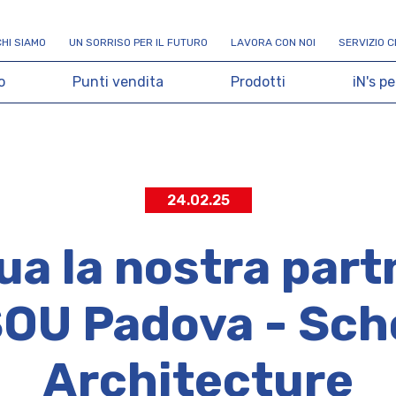
C
H
I
S
I
A
M
O
U
N
S
O
R
R
I
S
O
P
E
R
I
L
F
U
T
U
R
O
L
A
V
O
R
A
C
O
N
N
O
I
S
E
R
V
I
Z
I
O
C
o
P
u
n
t
i
v
e
n
d
i
t
a
P
r
o
d
o
t
t
i
i
N
'
s
p
e
24.02.25
ua la nostra part
OU Padova - Sch
Architecture