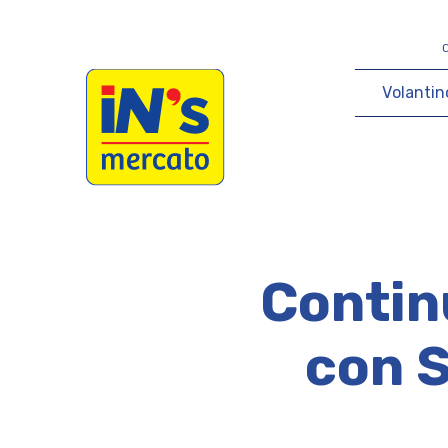
iN's Mercato
V
o
l
a
n
t
i
n
Contin
con S