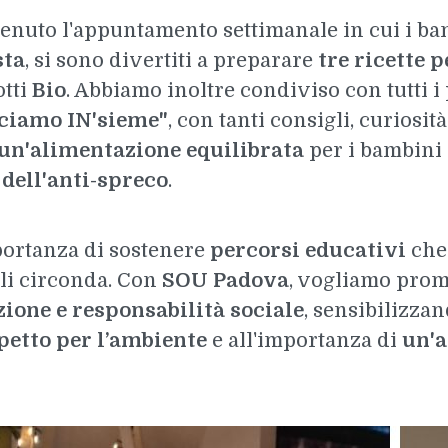
tenuto l'appuntamento settimanale in cui i bam
sta
, si sono divertiti a preparare
tre ricette 
otti
Bio
. Abbiamo inoltre condiviso con tutti i 
ciamo IN'sieme"
, con tanti consigli, curiosi
e un'alimentazione equilibrata
per i bambini e
a
dell'anti-spreco
.
ortanza di sostenere
percorsi educativi
che 
 li circonda. Con
SOU Padova
, vogliamo prom
ione e responsabilità sociale
, sensibilizza
spetto per l’ambiente
e all'importanza di
un'a