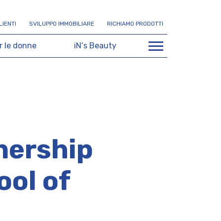
L
I
E
N
T
I
S
V
I
L
U
P
P
O
I
M
M
O
B
I
L
I
A
R
E
R
I
C
H
I
A
M
O
P
R
O
D
O
T
T
I
r
l
e
d
o
n
n
e
i
N
’
s
B
e
a
u
t
y
nership
ool of