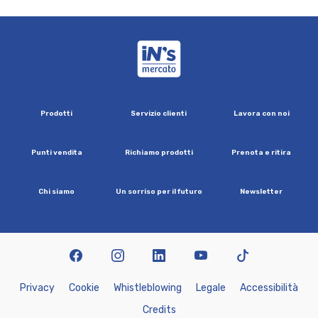
iN's Mercato
P
r
o
d
o
t
t
i
S
e
r
v
i
z
i
o
c
l
i
e
n
t
i
L
a
v
o
r
a
c
o
n
n
o
i
P
u
n
t
i
v
e
n
d
i
t
a
R
i
c
h
i
a
m
o
p
r
o
d
o
t
t
i
P
r
e
n
o
t
a
e
r
i
t
i
r
a
C
h
i
s
i
a
m
o
U
n
s
o
r
r
i
s
o
p
e
r
i
l
f
u
t
u
r
o
N
e
w
s
l
e
t
t
e
r
facebook
instagram
linkedin
youtube
tiktok
P
r
i
v
a
c
y
C
o
o
k
i
e
W
h
i
s
t
l
e
b
l
o
w
i
n
g
L
e
g
a
l
e
A
c
c
e
s
s
i
b
i
l
i
t
à
C
r
e
d
i
t
s