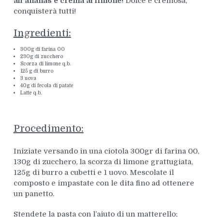
all'ananas e crema al limone
! Dolce e cremosa,
conquisterà tutti!
Ingredienti:
300g di farina 00
230g di zucchero
Scorza di limone q.b.
125 g di burro
3 uova
40g di fecola di patate
Latte q.b.
Procedimento:
Iniziate versando in una ciotola 300gr di farina 00,
130g di zucchero, la scorza di limone grattugiata,
125g di burro a cubetti e 1 uovo. Mescolate il
composto e impastate con le dita fino ad ottenere
un panetto.
Stendete la pasta con l’aiuto di un matterello;