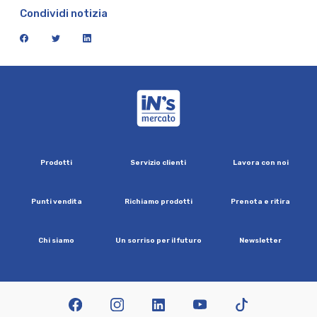
Condividi notizia
facebook
twitter
linkedin
iN's Mercato
P
r
o
d
o
t
t
i
S
e
r
v
i
z
i
o
c
l
i
e
n
t
i
L
a
v
o
r
a
c
o
n
n
o
i
P
u
n
t
i
v
e
n
d
i
t
a
R
i
c
h
i
a
m
o
p
r
o
d
o
t
t
i
P
r
e
n
o
t
a
e
r
i
t
i
r
a
C
h
i
s
i
a
m
o
U
n
s
o
r
r
i
s
o
p
e
r
i
l
f
u
t
u
r
o
N
e
w
s
l
e
t
t
e
r
facebook
instagram
linkedin
youtube
tiktok