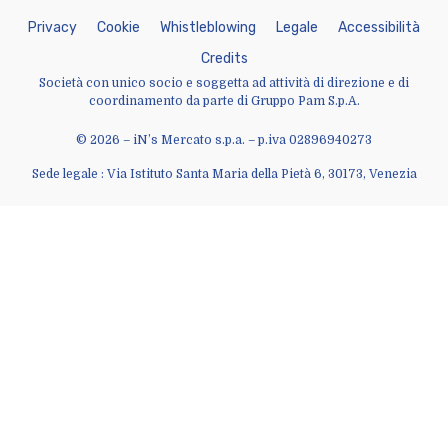
P
r
i
v
a
c
y
C
o
o
k
i
e
W
h
i
s
t
l
e
b
l
o
w
i
n
g
L
e
g
a
l
e
A
c
c
e
s
s
i
b
i
l
i
t
à
C
r
e
d
i
t
s
Società con unico socio e soggetta ad attività di direzione e di
coordinamento da parte di Gruppo Pam S.p.A.
© 2026 – iN’s Mercato s.p.a. – p.iva 02896940273
Sede legale : Via Istituto Santa Maria della Pietà 6, 30173, Venezia