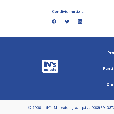
Condividi notizia
facebook
twitter
linkedin
P
r
iN's Mercato
P
u
n
t
i
C
h
i
© 2026 – iN’s Mercato s.p.a. – p.iva 0289694027