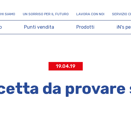
C
H
I
S
I
A
M
O
U
N
S
O
R
R
I
S
O
P
E
R
I
L
F
U
T
U
R
O
L
A
V
O
R
A
C
O
N
N
O
I
S
E
R
V
I
Z
I
O
C
o
P
u
n
t
i
v
e
n
d
i
t
a
P
r
o
d
o
t
t
i
i
N
'
s
p
e
19.04.19
cetta da provare