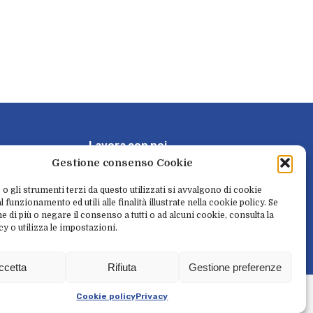
L
a
v
o
r
a
c
o
n
n
o
i
Gestione consenso Cookie
P
r
e
n
o
t
a
e
r
i
t
i
r
a
 o gli strumenti terzi da questo utilizzati si avvalgono di cookie
 funzionamento ed utili alle finalità illustrate nella cookie policy. Se
e di più o negare il consenso a tutti o ad alcuni cookie, consulta la
cy o utilizza le impostazioni.
N
e
w
s
l
e
t
t
e
r
ccetta
Rifiuta
Gestione preferenze
l
i
t
à
Cookie policy
Privacy