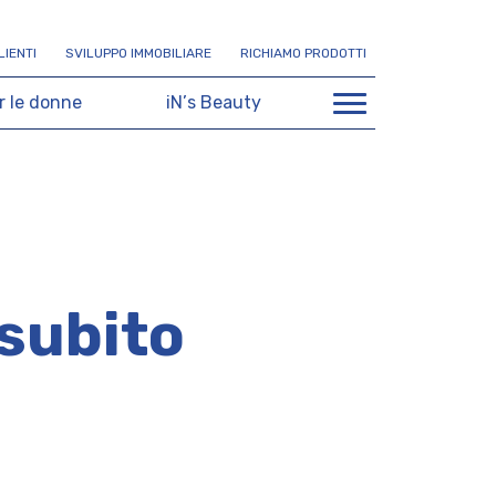
L
I
E
N
T
I
S
V
I
L
U
P
P
O
I
M
M
O
B
I
L
I
A
R
E
R
I
C
H
I
A
M
O
P
R
O
D
O
T
T
I
r
l
e
d
o
n
n
e
i
N
’
s
B
e
a
u
t
y
 subito