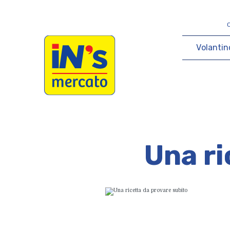
iN's Mercato
V
o
l
a
n
t
i
n
Una ri