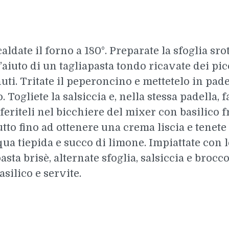
ate il forno a 180°. Preparate la sfoglia sro
l’aiuto di un tagliapasta tondo ricavate dei pic
uti. Tritate il peperoncino e mettetelo in pade
o. Togliete la salsiccia e, nella stessa padella, f
asferiteli nel bicchiere del mixer con basilico 
utto fino ad ottenere una crema liscia e tenete 
a tiepida e succo di limone. Impiattate con le
sta brisè, alternate sfoglia, salsiccia e broccol
silico e servite.