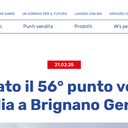
C
H
I
S
I
A
M
O
U
N
S
O
R
R
I
S
O
P
E
R
I
L
F
U
T
U
R
O
L
A
V
O
R
A
C
O
N
N
O
I
S
E
R
V
I
Z
I
O
C
o
P
u
n
t
i
v
e
n
d
i
t
a
P
r
o
d
o
t
t
i
i
N
'
s
p
e
21.02.25
to il 56° punto v
a a Brignano Ge