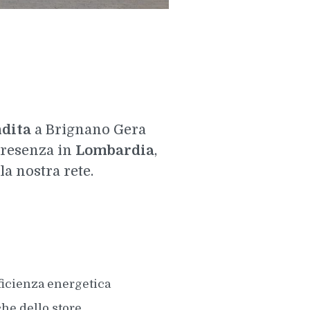
dita
a Brignano Gera
presenza in
Lombardia
,
a nostra rete.
fficienza energetica
he dello store