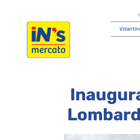
iN's Mercato
V
o
l
a
n
t
i
n
Inaugura
Lombardi