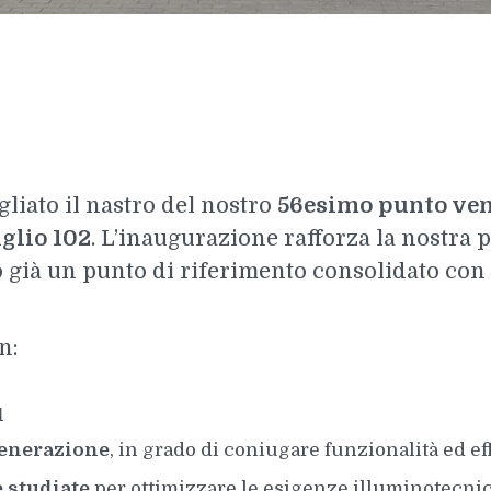
gliato il nastro del nostro
56esimo punto ven
glio 102
. L’inaugurazione rafforza la nostra 
 già un punto di riferimento consolidato con l
n:
q
generazione
, in grado di coniugare funzionalità ed e
 studiate
per ottimizzare le esigenze illuminotecnic