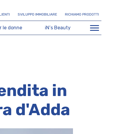
L
I
E
N
T
I
S
V
I
L
U
P
P
O
I
M
M
O
B
I
L
I
A
R
E
R
I
C
H
I
A
M
O
P
R
O
D
O
T
T
I
r
l
e
d
o
n
n
e
i
N
’
s
B
e
a
u
t
y
endita in
ra d'Adda