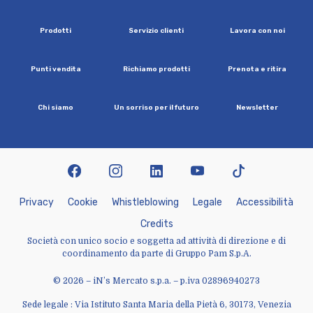
P
r
o
d
o
t
t
i
S
e
r
v
i
z
i
o
c
l
i
e
n
t
i
L
a
v
o
r
a
c
o
n
n
o
i
P
u
n
t
i
v
e
n
d
i
t
a
R
i
c
h
i
a
m
o
p
r
o
d
o
t
t
i
P
r
e
n
o
t
a
e
r
i
t
i
r
a
C
h
i
s
i
a
m
o
U
n
s
o
r
r
i
s
o
p
e
r
i
l
f
u
t
u
r
o
N
e
w
s
l
e
t
t
e
r
facebook
instagram
linkedin
youtube
tiktok
P
r
i
v
a
c
y
C
o
o
k
i
e
W
h
i
s
t
l
e
b
l
o
w
i
n
g
L
e
g
a
l
e
A
c
c
e
s
s
i
b
i
l
i
t
à
C
r
e
d
i
t
s
Società con unico socio e soggetta ad attività di direzione e di
coordinamento da parte di Gruppo Pam S.p.A.
© 2026 – iN’s Mercato s.p.a. – p.iva 02896940273
Sede legale : Via Istituto Santa Maria della Pietà 6, 30173, Venezia