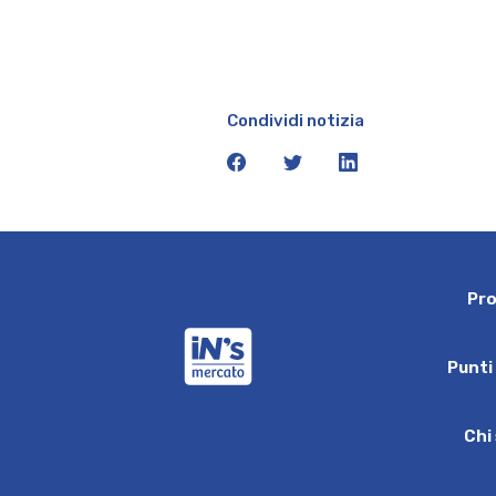
Condividi notizia
facebook
twitter
linkedin
P
r
iN's Mercato
P
u
n
t
i
C
h
i