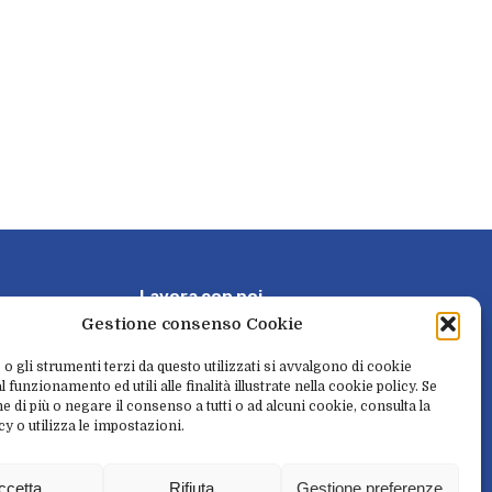
L
a
v
o
r
a
c
o
n
n
o
i
Gestione consenso Cookie
P
r
e
n
o
t
a
e
r
i
t
i
r
a
 o gli strumenti terzi da questo utilizzati si avvalgono di cookie
 funzionamento ed utili alle finalità illustrate nella cookie policy. Se
e di più o negare il consenso a tutti o ad alcuni cookie, consulta la
cy o utilizza le impostazioni.
N
e
w
s
l
e
t
t
e
r
ccetta
Rifiuta
Gestione preferenze