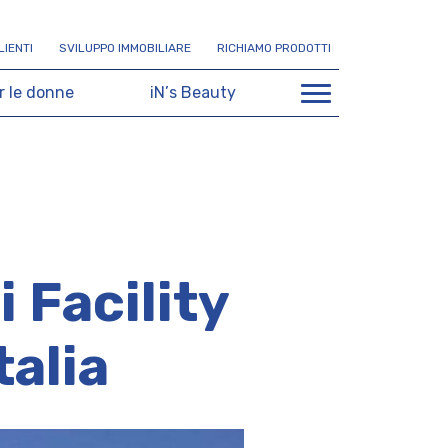
L
I
E
N
T
I
S
V
I
L
U
P
P
O
I
M
M
O
B
I
L
I
A
R
E
R
I
C
H
I
A
M
O
P
R
O
D
O
T
T
I
r
l
e
d
o
n
n
e
i
N
’
s
B
e
a
u
t
y
 Facility
talia