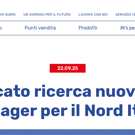
C
H
I
S
I
A
M
O
U
N
S
O
R
R
I
S
O
P
E
R
I
L
F
U
T
U
R
O
L
A
V
O
R
A
C
O
N
N
O
I
S
E
R
V
I
Z
I
O
C
o
P
u
n
t
i
v
e
n
d
i
t
a
P
r
o
d
o
t
t
i
i
N
'
s
p
e
22.09.25
cato ricerca nuovi
ger per il Nord I