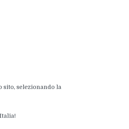
e
 sito, selezionando la
talia!