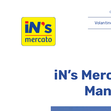
iN's Mercato
V
o
l
a
n
t
i
n
iN’s Mer
Mana