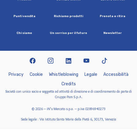
P
u
n
t
i
v
e
n
d
i
t
a
R
i
c
h
i
a
m
o
p
r
o
d
o
t
t
i
P
r
e
n
o
t
a
e
r
i
t
i
r
a
C
h
i
s
i
a
m
o
U
n
s
o
r
r
i
s
o
p
e
r
i
l
f
u
t
u
r
o
N
e
w
s
l
e
t
t
e
r
facebook
instagram
linkedin
youtube
tiktok
P
r
i
v
a
c
y
C
o
o
k
i
e
W
h
i
s
t
l
e
b
l
o
w
i
n
g
L
e
g
a
l
e
A
c
c
e
s
s
i
b
i
l
i
t
à
C
r
e
d
i
t
s
Società con unico socio e soggetta ad attività di direzione e di coordinamento da parte di
Gruppo Pam S.p.A.
© 2026 – iN’s Mercato s.p.a. – p.iva 02896940273
Sede legale : Via Istituto Santa Maria della Pietà 6, 30173, Venezia