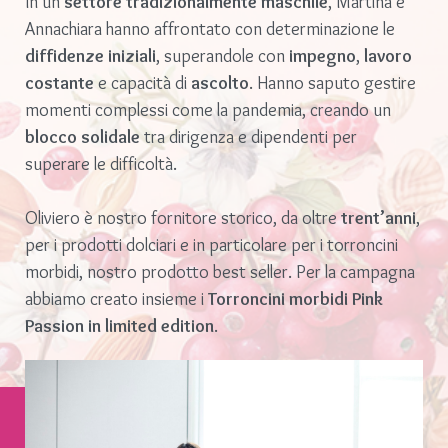
In un
settore tradizionalmente maschile
, Martina e
Annachiara hanno affrontato con determinazione le
diffidenze iniziali
, superandole con
impegno
,
lavoro
costante
e capacità di
ascolto
. Hanno saputo gestire
momenti complessi come la pandemia, creando un
blocco solidale
tra dirigenza e dipendenti per
superare le difficoltà.
Oliviero è nostro fornitore storico, da oltre
trent’anni
,
per i prodotti dolciari e in particolare per i torroncini
morbidi, nostro prodotto best seller. Per la campagna
abbiamo creato insieme i
Torroncini morbidi Pink
Passion in limited edition
.