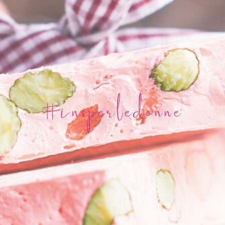
#insperledonne