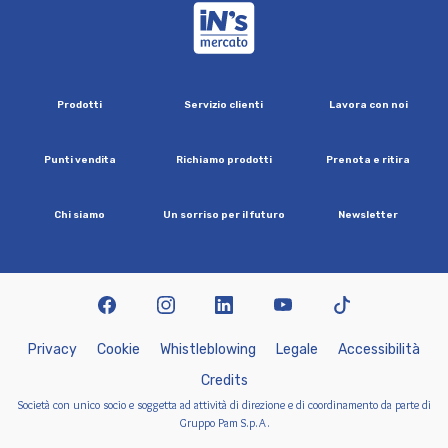
iN's Mercato
P
r
o
d
o
t
t
i
S
e
r
v
i
z
i
o
c
l
i
e
n
t
i
L
a
v
o
r
a
c
o
n
n
o
i
P
u
n
t
i
v
e
n
d
i
t
a
R
i
c
h
i
a
m
o
p
r
o
d
o
t
t
i
P
r
e
n
o
t
a
e
r
i
t
i
r
a
C
h
i
s
i
a
m
o
U
n
s
o
r
r
i
s
o
p
e
r
i
l
f
u
t
u
r
o
N
e
w
s
l
e
t
t
e
r
facebook
instagram
linkedin
youtube
tiktok
P
r
i
v
a
c
y
C
o
o
k
i
e
W
h
i
s
t
l
e
b
l
o
w
i
n
g
L
e
g
a
l
e
A
c
c
e
s
s
i
b
i
l
i
t
à
C
r
e
d
i
t
s
Società con unico socio e soggetta ad attività di direzione e di coordinamento da parte di
Gruppo Pam S.p.A.