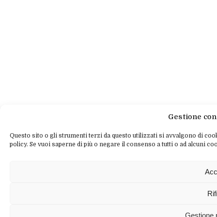
Gestione con
Questo sito o gli strumenti terzi da questo utilizzati si avvalgono di cook
policy. Se vuoi saperne di più o negare il consenso a tutti o ad alcuni coo
Acc
Rif
Gestione 