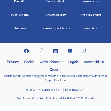
P
r
o
d
o
t
t
i
S
e
r
v
i
z
i
o
c
l
i
e
n
t
i
L
a
v
o
r
a
c
o
n
n
o
i
P
u
n
t
i
v
e
n
d
i
t
a
R
i
c
h
i
a
m
o
p
r
o
d
o
t
t
i
P
r
e
n
o
t
a
e
r
i
t
i
r
a
C
h
i
s
i
a
m
o
U
n
s
o
r
r
i
s
o
p
e
r
i
l
f
u
t
u
r
o
N
e
w
s
l
e
t
t
e
r
facebook
instagram
linkedin
youtube
tiktok
P
r
i
v
a
c
y
C
o
o
k
i
e
W
h
i
s
t
l
e
b
l
o
w
i
n
g
L
e
g
a
l
e
A
c
c
e
s
s
i
b
i
l
i
t
à
C
r
e
d
i
t
s
Società con unico socio e soggetta ad attività di direzione e di coordinamento da parte di
Gruppo Pam S.p.A.
© 2026 – iN’s Mercato s.p.a. – p.iva 02896940273
Sede legale : Via Istituto Santa Maria della Pietà 6, 30173, Venezia