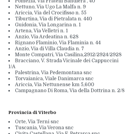
Pomezia, Via Fratelli Bandiera , 40
Nettuno, Via Ugo La Malfa n. 9
Ariccia, Via del Crocifisso n. 55
Tiburtina, Via di Pietralata n. 440
Guidonia, Via Longarina n. 1
Artena, Via Velletri n. 1
Anzio, Via Ardeatina n. 628
Rignano Flaminio, Via Flaminia n. 44
Anzio, Via di Villa Claudia n. 7
Monte Compatri, Via Casilina,2912/2924/2928
Bracciano, V. Strada Vicinale dei Cappuccini
1/A
Palestrina, Via Pedemontana snc
Torvaianica, Viale Danimarca snc
Ariccia, Via Nettunense km 5,600
Campagnano Di Roma, Via della Dottrina n. 2/8
Provincia di Viterbo
Orte, Via Terni snc
Tuscania, Via Verona snc
Civita Castellana, Via F. Petrarca snc