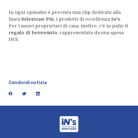
In ogni episodio è prevista una clip dedicata alla
linea
Selezione Più
, i prodotti di eccellenza
In's
.
Per i nuovi proprietari di casa, inoltre, c’è in palio il
regalo di benvenuto
, rappresentato da una spesa
IN’S.
Condividi notizia
facebook
twitter
linkedin
iN's Mercato