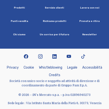
P
r
o
d
o
t
t
i
S
e
r
v
i
z
i
o
c
l
i
e
n
t
i
L
a
v
o
r
a
c
o
n
n
o
i
P
u
n
t
i
v
e
n
d
i
t
a
R
i
c
h
i
a
m
o
p
r
o
d
o
t
t
i
P
r
e
n
o
t
a
e
r
i
t
i
r
a
C
h
i
s
i
a
m
o
U
n
s
o
r
r
i
s
o
p
e
r
i
l
f
u
t
u
r
o
N
e
w
s
l
e
t
t
e
r
facebook
instagram
linkedin
youtube
tiktok
P
r
i
v
a
c
y
C
o
o
k
i
e
W
h
i
s
t
l
e
b
l
o
w
i
n
g
L
e
g
a
l
e
A
c
c
e
s
s
i
b
i
l
i
t
à
C
r
e
d
i
t
s
Società con unico socio e soggetta ad attività di direzione e di
coordinamento da parte di Gruppo Pam S.p.A.
© 2026 – iN’s Mercato s.p.a. – p.iva 02896940273
Sede legale : Via Istituto Santa Maria della Pietà 6, 30173, Venezia