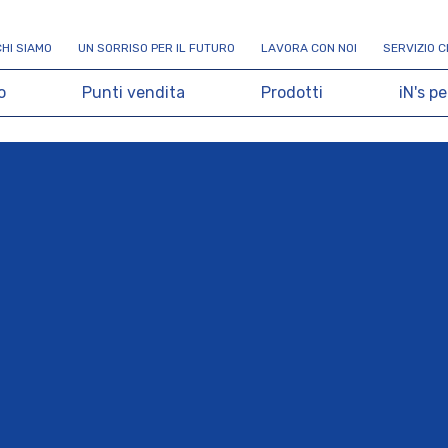
C
H
I
S
I
A
M
O
U
N
S
O
R
R
I
S
O
P
E
R
I
L
F
U
T
U
R
O
L
A
V
O
R
A
C
O
N
N
O
I
S
E
R
V
I
Z
I
O
C
o
P
u
n
t
i
v
e
n
d
i
t
a
P
r
o
d
o
t
t
i
i
N
'
s
p
e