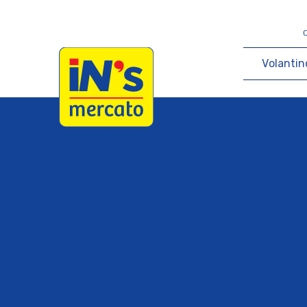
iN's Mercato
V
o
l
a
n
t
i
n