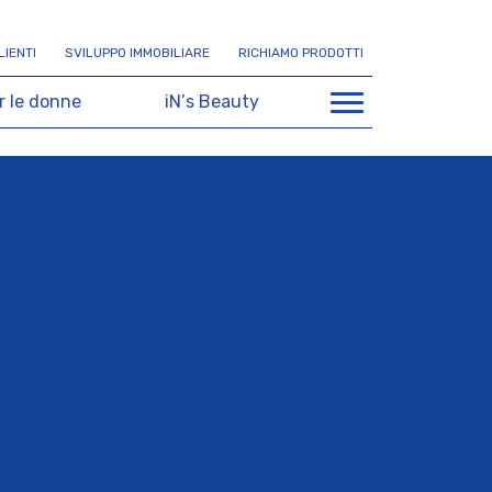
L
I
E
N
T
I
S
V
I
L
U
P
P
O
I
M
M
O
B
I
L
I
A
R
E
R
I
C
H
I
A
M
O
P
R
O
D
O
T
T
I
r
l
e
d
o
n
n
e
i
N
’
s
B
e
a
u
t
y