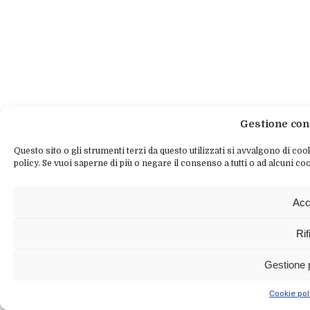
Gestione con
Questo sito o gli strumenti terzi da questo utilizzati si avvalgono di cook
policy. Se vuoi saperne di più o negare il consenso a tutti o ad alcuni coo
Acc
Rif
Gestione 
Cookie pol