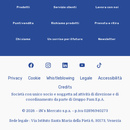
P
r
o
d
o
t
t
i
S
e
r
v
i
z
i
o
c
l
i
e
n
t
i
L
a
v
o
r
a
c
o
n
n
o
i
P
u
n
t
i
v
e
n
d
i
t
a
R
i
c
h
i
a
m
o
p
r
o
d
o
t
t
i
P
r
e
n
o
t
a
e
r
i
t
i
r
a
C
h
i
s
i
a
m
o
U
n
s
o
r
r
i
s
o
p
e
r
i
l
f
u
t
u
r
o
N
e
w
s
l
e
t
t
e
r
facebook
instagram
linkedin
youtube
tiktok
P
r
i
v
a
c
y
C
o
o
k
i
e
W
h
i
s
t
l
e
b
l
o
w
i
n
g
L
e
g
a
l
e
A
c
c
e
s
s
i
b
i
l
i
t
à
C
r
e
d
i
t
s
Società con unico socio e soggetta ad attività di direzione e di
coordinamento da parte di Gruppo Pam S.p.A.
© 2026 – iN’s Mercato s.p.a. – p.iva 02896940273
Sede legale : Via Istituto Santa Maria della Pietà 6, 30173, Venezia