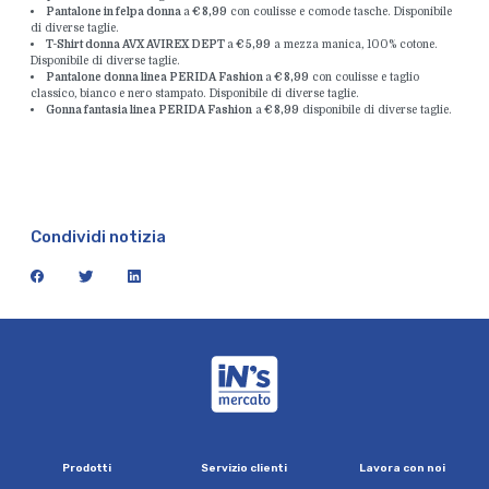
Pantalone in felpa donna
a
€ 8,99
con coulisse e comode tasche. Disponibile
di diverse taglie.
T-Shirt donna AVX AVIREX DEPT
a
€ 5,99
a mezza manica, 100% cotone.
Disponibile di diverse taglie.
Pantalone donna linea PERIDA Fashion
a
€ 8,99
con coulisse e taglio
classico, bianco e nero stampato. Disponibile di diverse taglie.
Gonna fantasia linea PERIDA Fashion
a
€ 8,99
disponibile di diverse taglie.
Condividi notizia
facebook
twitter
linkedin
iN's Mercato
P
r
o
d
o
t
t
i
S
e
r
v
i
z
i
o
c
l
i
e
n
t
i
L
a
v
o
r
a
c
o
n
n
o
i