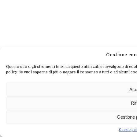
Gestione con
Questo sito o gli strumenti terzi da questo utilizzati si avvalgono di cook
policy. Se vuoi saperne di più o negare il consenso a tutti o ad alcuni coo
Acc
Rif
Gestione 
Cookie pol