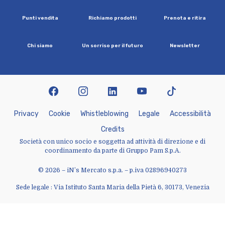
P
u
n
t
i
v
e
n
d
i
t
a
R
i
c
h
i
a
m
o
p
r
o
d
o
t
t
i
P
r
e
n
o
t
a
e
r
i
t
i
r
a
C
h
i
s
i
a
m
o
U
n
s
o
r
r
i
s
o
p
e
r
i
l
f
u
t
u
r
o
N
e
w
s
l
e
t
t
e
r
facebook
instagram
linkedin
youtube
tiktok
P
r
i
v
a
c
y
C
o
o
k
i
e
W
h
i
s
t
l
e
b
l
o
w
i
n
g
L
e
g
a
l
e
A
c
c
e
s
s
i
b
i
l
i
t
à
C
r
e
d
i
t
s
Società con unico socio e soggetta ad attività di direzione e di
coordinamento da parte di Gruppo Pam S.p.A.
© 2026 – iN’s Mercato s.p.a. – p.iva 02896940273
Sede legale : Via Istituto Santa Maria della Pietà 6, 30173, Venezia