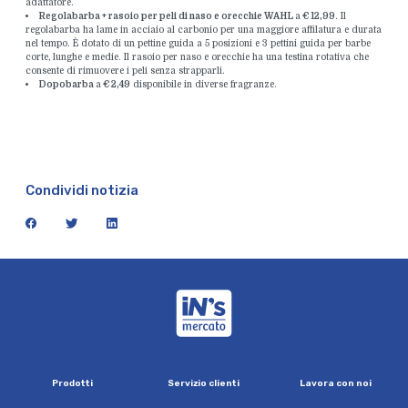
adattatore.
Regolabarba + rasoio per peli di naso e orecchie WAHL
a
€ 12,99
. Il
regolabarba ha lame in acciaio al carbonio per una maggiore affilatura e durata
nel tempo. È dotato di un pettine guida a 5 posizioni e 3 pettini guida per barbe
corte, lunghe e medie. Il rasoio per naso e orecchie ha una testina rotativa che
consente di rimuovere i peli senza strapparli.
Dopobarba
a
€ 2,49
disponibile in diverse fragranze.
Condividi notizia
facebook
twitter
linkedin
iN's Mercato
P
r
o
d
o
t
t
i
S
e
r
v
i
z
i
o
c
l
i
e
n
t
i
L
a
v
o
r
a
c
o
n
n
o
i