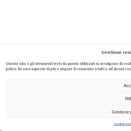
Gestione con
Questo sito o gli strumenti terzi da questo utilizzati si avvalgono di cook
policy. Se vuoi saperne di più o negare il consenso a tutti o ad alcuni coo
Acc
Rif
Gestione 
Cookie pol