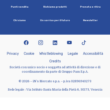
P
u
n
t
i
v
e
n
d
i
t
a
R
i
c
h
i
a
m
o
p
r
o
d
o
t
t
i
P
r
e
n
o
t
a
e
r
i
t
i
r
a
C
h
i
s
i
a
m
o
U
n
s
o
r
r
i
s
o
p
e
r
i
l
f
u
t
u
r
o
N
e
w
s
l
e
t
t
e
r
facebook
instagram
linkedin
youtube
tiktok
P
r
i
v
a
c
y
C
o
o
k
i
e
W
h
i
s
t
l
e
b
l
o
w
i
n
g
L
e
g
a
l
e
A
c
c
e
s
s
i
b
i
l
i
t
à
C
r
e
d
i
t
s
Società con unico socio e soggetta ad attività di direzione e di
coordinamento da parte di Gruppo Pam S.p.A.
© 2026 – iN’s Mercato s.p.a. – p.iva 02896940273
Sede legale : Via Istituto Santa Maria della Pietà 6, 30173, Venezia