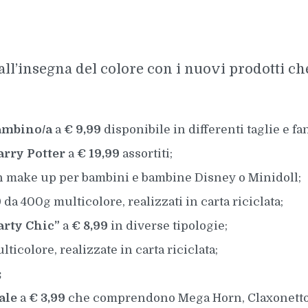
ll’insegna del colore con i nuovi prodotti che
ambino/a
a
€ 9,99
disponibile in differenti taglie e fan
arry Potter
a
€ 19,99
assortiti;
 make up per bambini e bambine Disney o Minidoll;
0
da 400g multicolore, realizzati in carta riciclata;
arty Chic”
a
€ 8,99
in diverse tipologie;
ticolore, realizzate in carta riciclata;
;
ale
a
€ 3,99
che comprendono Mega Horn, Claxonetto,