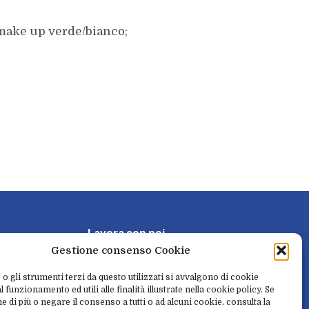
make up verde/bianco;
L
a
v
o
r
a
c
o
n
n
o
i
Gestione consenso Cookie
P
r
e
n
o
t
a
e
r
i
t
i
r
a
 o gli strumenti terzi da questo utilizzati si avvalgono di cookie
 funzionamento ed utili alle finalità illustrate nella cookie policy. Se
e di più o negare il consenso a tutti o ad alcuni cookie, consulta la