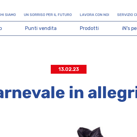
C
H
I
S
I
A
M
O
U
N
S
O
R
R
I
S
O
P
E
R
I
L
F
U
T
U
R
O
L
A
V
O
R
A
C
O
N
N
O
I
S
E
R
V
I
Z
I
O
C
o
P
u
n
t
i
v
e
n
d
i
t
a
P
r
o
d
o
t
t
i
i
N
'
s
p
e
13.02.23
rnevale in allegr