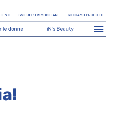
L
I
E
N
T
I
S
V
I
L
U
P
P
O
I
M
M
O
B
I
L
I
A
R
E
R
I
C
H
I
A
M
O
P
R
O
D
O
T
T
I
r
l
e
d
o
n
n
e
i
N
’
s
B
e
a
u
t
y
ia!