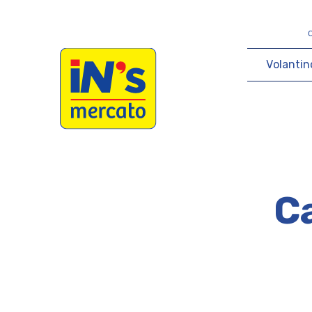
iN's Mercato
V
o
l
a
n
t
i
n
Ca