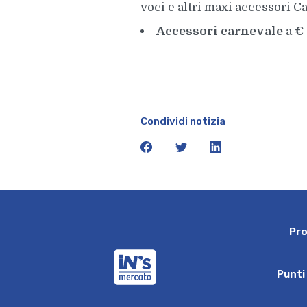
voci e altri maxi accessori C
Accessori carnevale
a
€ 
Condividi notizia
facebook
twitter
linkedin
P
r
iN's Mercato
P
u
n
t
i