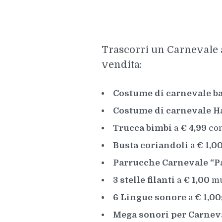
Trascorri un Carnevale a
vendita:
Costume di carnevale b
Costume di carnevale H
Trucca bimbi
a
€ 4,99
con
Busta coriandoli
a
€ 1,0
Parrucche Carnevale “P
3 stelle filanti
a
€ 1,00
mul
6 Lingue sonore
a
€ 1,00
Mega sonori per Carnev