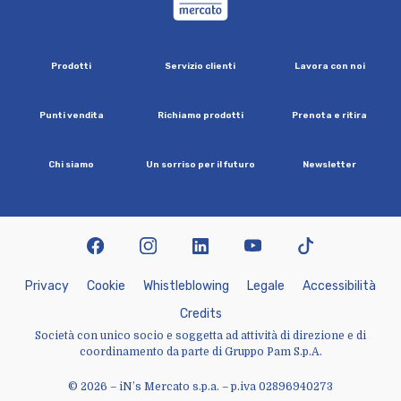
P
r
o
d
o
t
t
i
S
e
r
v
i
z
i
o
c
l
i
e
n
t
i
L
a
v
o
r
a
c
o
n
n
o
i
P
u
n
t
i
v
e
n
d
i
t
a
R
i
c
h
i
a
m
o
p
r
o
d
o
t
t
i
P
r
e
n
o
t
a
e
r
i
t
i
r
a
C
h
i
s
i
a
m
o
U
n
s
o
r
r
i
s
o
p
e
r
i
l
f
u
t
u
r
o
N
e
w
s
l
e
t
t
e
r
facebook
instagram
linkedin
youtube
tiktok
P
r
i
v
a
c
y
C
o
o
k
i
e
W
h
i
s
t
l
e
b
l
o
w
i
n
g
L
e
g
a
l
e
A
c
c
e
s
s
i
b
i
l
i
t
à
C
r
e
d
i
t
s
Società con unico socio e soggetta ad attività di direzione e di
coordinamento da parte di Gruppo Pam S.p.A.
© 2026 – iN’s Mercato s.p.a. – p.iva 02896940273