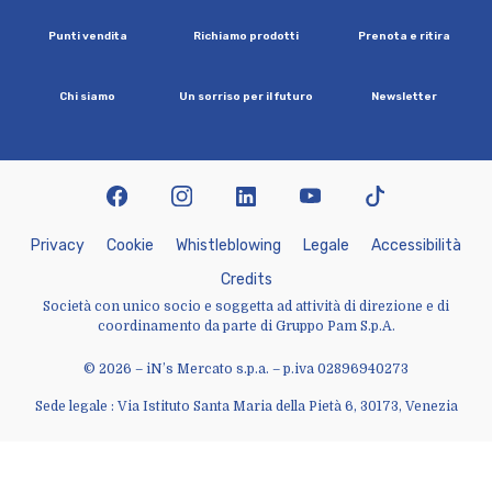
P
u
n
t
i
v
e
n
d
i
t
a
R
i
c
h
i
a
m
o
p
r
o
d
o
t
t
i
P
r
e
n
o
t
a
e
r
i
t
i
r
a
C
h
i
s
i
a
m
o
U
n
s
o
r
r
i
s
o
p
e
r
i
l
f
u
t
u
r
o
N
e
w
s
l
e
t
t
e
r
facebook
instagram
linkedin
youtube
tiktok
P
r
i
v
a
c
y
C
o
o
k
i
e
W
h
i
s
t
l
e
b
l
o
w
i
n
g
L
e
g
a
l
e
A
c
c
e
s
s
i
b
i
l
i
t
à
C
r
e
d
i
t
s
Società con unico socio e soggetta ad attività di direzione e di
coordinamento da parte di Gruppo Pam S.p.A.
© 2026 – iN’s Mercato s.p.a. – p.iva 02896940273
Sede legale : Via Istituto Santa Maria della Pietà 6, 30173, Venezia