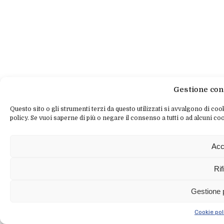
Gestione con
Questo sito o gli strumenti terzi da questo utilizzati si avvalgono di cook
policy. Se vuoi saperne di più o negare il consenso a tutti o ad alcuni coo
Acc
Rif
Gestione 
Cookie pol