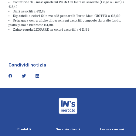
Confezione di
5 maxi quaderni PIGNA
in fantasie assortite (1 rigo o 5 mm) a
€ 2,49
Diari assortiti a
€ 2,49
.
12 pastelli
a colori Stilnovo o
12 pennarelli
Turbo Maxi
GIOTTO
a
€ 2,99
.
Set pappa
con grafiche di personaggi assortiti composto da piatto fondo,
piatto piano e bicchiere
€ 4,99
.
Zaino scuola LEOPARD
in colori assortiti a
€ 11,99
.
Condividi notizia
facebook
twitter
linkedin
iN's Mercato
P
r
o
d
o
t
t
i
S
e
r
v
i
z
i
o
c
l
i
e
n
t
i
L
a
v
o
r
a
c
o
n
n
o
i