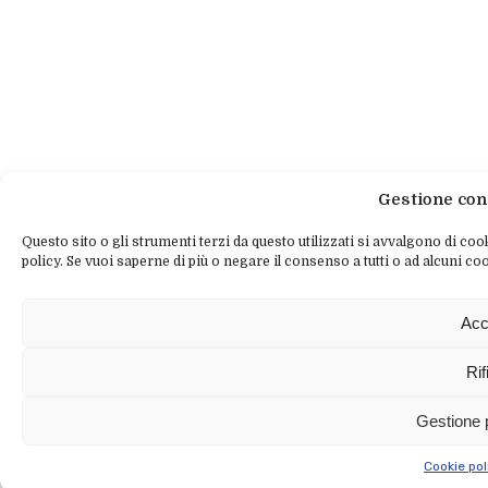
Gestione con
Questo sito o gli strumenti terzi da questo utilizzati si avvalgono di cook
policy. Se vuoi saperne di più o negare il consenso a tutti o ad alcuni coo
Acc
Rif
Gestione 
Cookie pol