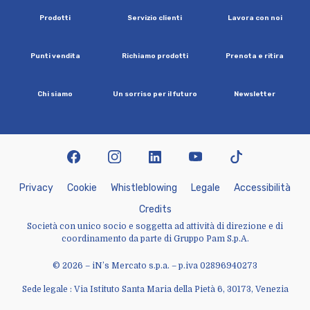
P
r
o
d
o
t
t
i
S
e
r
v
i
z
i
o
c
l
i
e
n
t
i
L
a
v
o
r
a
c
o
n
n
o
i
P
u
n
t
i
v
e
n
d
i
t
a
R
i
c
h
i
a
m
o
p
r
o
d
o
t
t
i
P
r
e
n
o
t
a
e
r
i
t
i
r
a
C
h
i
s
i
a
m
o
U
n
s
o
r
r
i
s
o
p
e
r
i
l
f
u
t
u
r
o
N
e
w
s
l
e
t
t
e
r
facebook
instagram
linkedin
youtube
tiktok
P
r
i
v
a
c
y
C
o
o
k
i
e
W
h
i
s
t
l
e
b
l
o
w
i
n
g
L
e
g
a
l
e
A
c
c
e
s
s
i
b
i
l
i
t
à
C
r
e
d
i
t
s
Società con unico socio e soggetta ad attività di direzione e di
coordinamento da parte di Gruppo Pam S.p.A.
© 2026 – iN’s Mercato s.p.a. – p.iva 02896940273
Sede legale : Via Istituto Santa Maria della Pietà 6, 30173, Venezia