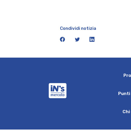
Condividi notizia
facebook
twitter
linkedin
P
r
iN's Mercato
P
u
n
t
i
C
h
i