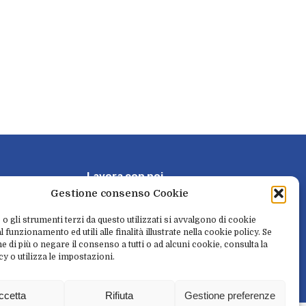
L
a
v
o
r
a
c
o
n
n
o
i
Gestione consenso Cookie
P
r
e
n
o
t
a
e
r
i
t
i
r
a
 o gli strumenti terzi da questo utilizzati si avvalgono di cookie
 funzionamento ed utili alle finalità illustrate nella cookie policy. Se
e di più o negare il consenso a tutti o ad alcuni cookie, consulta la
cy o utilizza le impostazioni.
N
e
w
s
l
e
t
t
e
r
ccetta
Rifiuta
Gestione preferenze