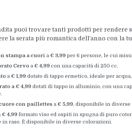
endita puoi trovare tanti prodotti per rendere 
re la serata più romantica dell’anno con la tu
on stampa a cuori
a
€ 3,99
per 6 persone, le cui mis
corato Cervo
a
€ 4,99
con una capacità di 250 cc.
ato
a
€ 1,99
dotato di tappo ermetico, ideale per acqua, 
rato
a € 4,99
dotati di tappo in alluminio, con una cap
.
cuore con paillettes
a
€ 5,99
, disponibile in diverse
a
€ 4,99
formato viso ed ospiti in spugna di puro coto
in raso. È disponibile in diverse colorazioni.