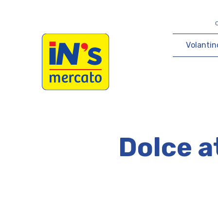
iN's Mercato
V
o
l
a
n
t
i
n
Dolce a