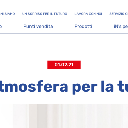
C
H
I
S
I
A
M
O
U
N
S
O
R
R
I
S
O
P
E
R
I
L
F
U
T
U
R
O
L
A
V
O
R
A
C
O
N
N
O
I
S
E
R
V
I
Z
I
O
C
o
P
u
n
t
i
v
e
n
d
i
t
a
P
r
o
d
o
t
t
i
i
N
'
s
p
e
01.02.21
tmosfera per la t