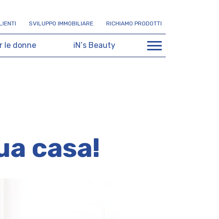
L
I
E
N
T
I
S
V
I
L
U
P
P
O
I
M
M
O
B
I
L
I
A
R
E
R
I
C
H
I
A
M
O
P
R
O
D
O
T
T
I
r
l
e
d
o
n
n
e
i
N
’
s
B
e
a
u
t
y
ua casa!