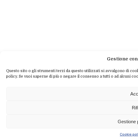
Gestione con
Questo sito o gli strumenti terzi da questo utilizzati si avvalgono di cook
policy. Se vuoi saperne di più o negare il consenso a tutti o ad alcuni coo
Acc
Rif
Gestione 
Cookie pol