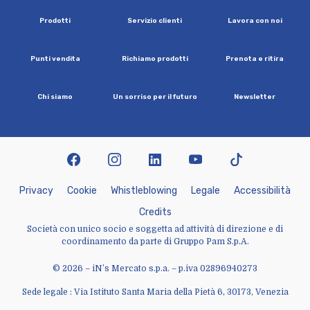
P
r
o
d
o
t
t
i
S
e
r
v
i
z
i
o
c
l
i
e
n
t
i
L
a
v
o
r
a
c
o
n
n
o
i
P
u
n
t
i
v
e
n
d
i
t
a
R
i
c
h
i
a
m
o
p
r
o
d
o
t
t
i
P
r
e
n
o
t
a
e
r
i
t
i
r
a
C
h
i
s
i
a
m
o
U
n
s
o
r
r
i
s
o
p
e
r
i
l
f
u
t
u
r
o
N
e
w
s
l
e
t
t
e
r
facebook
instagram
linkedin
youtube
tiktok
P
r
i
v
a
c
y
C
o
o
k
i
e
W
h
i
s
t
l
e
b
l
o
w
i
n
g
L
e
g
a
l
e
A
c
c
e
s
s
i
b
i
l
i
t
à
C
r
e
d
i
t
s
Società con unico socio e soggetta ad attività di direzione e di
coordinamento da parte di Gruppo Pam S.p.A.
© 2026 – iN’s Mercato s.p.a. – p.iva 02896940273
Sede legale : Via Istituto Santa Maria della Pietà 6, 30173, Venezia