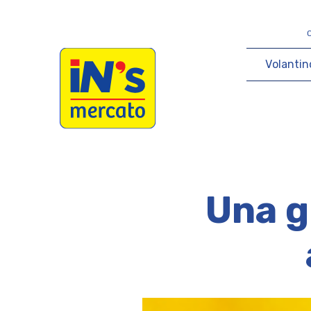
iN's Mercato
V
o
l
a
n
t
i
n
Una g