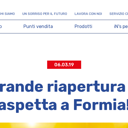
C
H
I
S
I
A
M
O
U
N
S
O
R
R
I
S
O
P
E
R
I
L
F
U
T
U
R
O
L
A
V
O
R
A
C
O
N
N
O
I
S
E
R
V
I
Z
I
O
C
o
P
u
n
t
i
v
e
n
d
i
t
a
P
r
o
d
o
t
t
i
i
N
'
s
p
e
06.03.19
rande riapertura i
aspetta a Formia