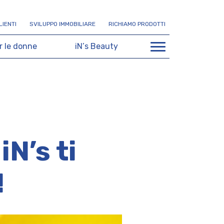
L
I
E
N
T
I
S
V
I
L
U
P
P
O
I
M
M
O
B
I
L
I
A
R
E
R
I
C
H
I
A
M
O
P
R
O
D
O
T
T
I
r
l
e
d
o
n
n
e
i
N
’
s
B
e
a
u
t
y
N’s ti
!