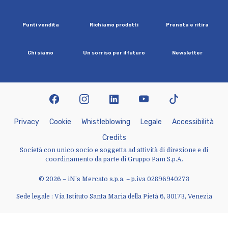
P
u
n
t
i
v
e
n
d
i
t
a
R
i
c
h
i
a
m
o
p
r
o
d
o
t
t
i
P
r
e
n
o
t
a
e
r
i
t
i
r
a
C
h
i
s
i
a
m
o
U
n
s
o
r
r
i
s
o
p
e
r
i
l
f
u
t
u
r
o
N
e
w
s
l
e
t
t
e
r
facebook
instagram
linkedin
youtube
tiktok
P
r
i
v
a
c
y
C
o
o
k
i
e
W
h
i
s
t
l
e
b
l
o
w
i
n
g
L
e
g
a
l
e
A
c
c
e
s
s
i
b
i
l
i
t
à
C
r
e
d
i
t
s
Società con unico socio e soggetta ad attività di direzione e di
coordinamento da parte di Gruppo Pam S.p.A.
© 2026 – iN’s Mercato s.p.a. – p.iva 02896940273
Sede legale : Via Istituto Santa Maria della Pietà 6, 30173, Venezia