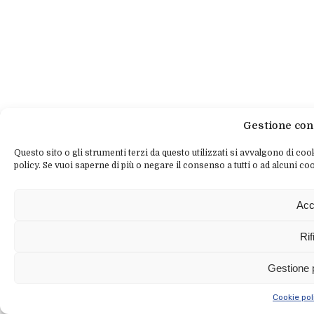
Gestione con
Questo sito o gli strumenti terzi da questo utilizzati si avvalgono di cook
policy. Se vuoi saperne di più o negare il consenso a tutti o ad alcuni coo
Acc
Rif
Gestione 
Cookie pol