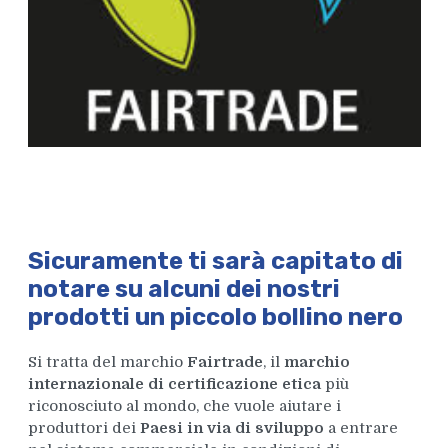
Sicuramente ti sarà capitato di
notare su alcuni dei nostri
prodotti un piccolo bollino nero
Si tratta del marchio
Fairtrade
, il
marchio
internazionale di certificazione etica
più
riconosciuto al mondo, che vuole aiutare i
produttori dei
Paesi in via di sviluppo
a entrare