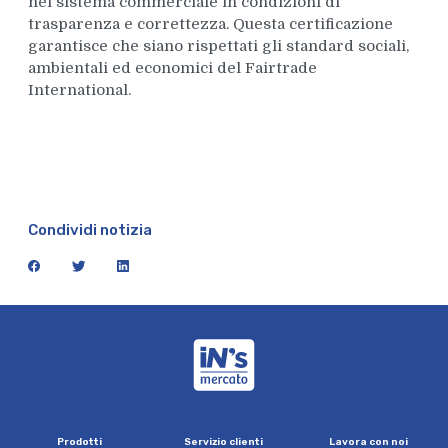
nel sistema commerciale in condizioni di
trasparenza e correttezza. Questa certificazione
garantisce che siano rispettati gli standard sociali,
ambientali ed economici del Fairtrade
International.
Condividi notizia
facebook
twitter
linkedin
iN's Mercato
P
r
o
d
o
t
t
i
S
e
r
v
i
z
i
o
c
l
i
e
n
t
i
L
a
v
o
r
a
c
o
n
n
o
i