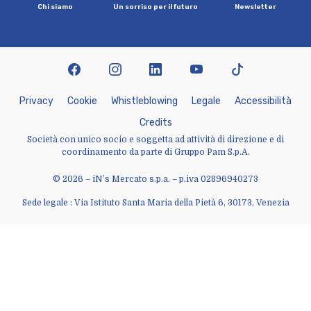
C
h
i
s
i
a
m
o
U
n
s
o
r
r
i
s
o
p
e
r
i
l
f
u
t
u
r
o
N
e
w
s
l
e
t
t
e
r
facebook
instagram
linkedin
youtube
tiktok
P
r
i
v
a
c
y
C
o
o
k
i
e
W
h
i
s
t
l
e
b
l
o
w
i
n
g
L
e
g
a
l
e
A
c
c
e
s
s
i
b
i
l
i
t
à
C
r
e
d
i
t
s
Società con unico socio e soggetta ad attività di direzione e di
coordinamento da parte di Gruppo Pam S.p.A.
© 2026 – iN’s Mercato s.p.a. – p.iva 02896940273
Sede legale : Via Istituto Santa Maria della Pietà 6, 30173, Venezia