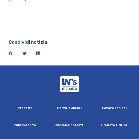
Condividi notizia
facebook
twitter
linkedin
iN's Mercato
P
r
o
d
o
t
t
i
S
e
r
v
i
z
i
o
c
l
i
e
n
t
i
L
a
v
o
r
a
c
o
n
n
o
i
P
u
n
t
i
v
e
n
d
i
t
a
R
i
c
h
i
a
m
o
p
r
o
d
o
t
t
i
P
r
e
n
o
t
a
e
r
i
t
i
r
a