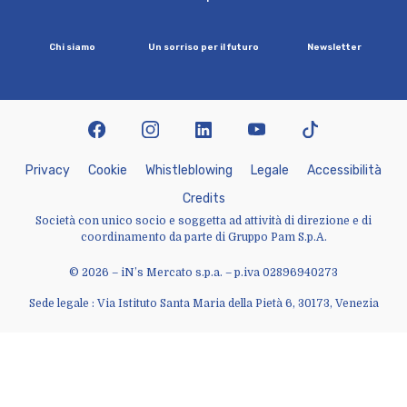
C
h
i
s
i
a
m
o
U
n
s
o
r
r
i
s
o
p
e
r
i
l
f
u
t
u
r
o
N
e
w
s
l
e
t
t
e
r
facebook
instagram
linkedin
youtube
tiktok
P
r
i
v
a
c
y
C
o
o
k
i
e
W
h
i
s
t
l
e
b
l
o
w
i
n
g
L
e
g
a
l
e
A
c
c
e
s
s
i
b
i
l
i
t
à
C
r
e
d
i
t
s
Società con unico socio e soggetta ad attività di direzione e di
coordinamento da parte di Gruppo Pam S.p.A.
© 2026 – iN’s Mercato s.p.a. – p.iva 02896940273
Sede legale : Via Istituto Santa Maria della Pietà 6, 30173, Venezia