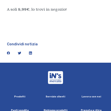
A soli
8,99€
, lo trovi in negozio!
Condividi notizia
facebook
twitter
linkedin
iN's Mercato
P
r
o
d
o
t
t
i
S
e
r
v
i
z
i
o
c
l
i
e
n
t
i
L
a
v
o
r
a
c
o
n
n
o
i
P
u
n
t
i
v
e
n
d
i
t
a
R
i
c
h
i
a
m
o
p
r
o
d
o
t
t
i
P
r
e
n
o
t
a
e
r
i
t
i
r
a