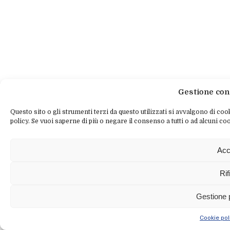
Gestione con
Questo sito o gli strumenti terzi da questo utilizzati si avvalgono di cook
policy. Se vuoi saperne di più o negare il consenso a tutti o ad alcuni coo
Acc
Rif
Gestione 
Cookie pol