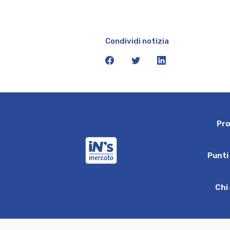
Condividi notizia
facebook
twitter
linkedin
P
r
iN's Mercato
P
u
n
t
i
C
h
i