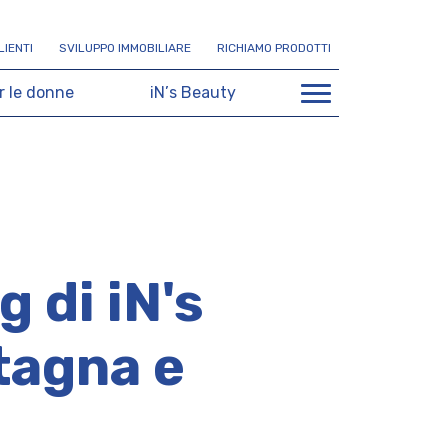
L
I
E
N
T
I
S
V
I
L
U
P
P
O
I
M
M
O
B
I
L
I
A
R
E
R
I
C
H
I
A
M
O
P
R
O
D
O
T
T
I
r
l
e
d
o
n
n
e
i
N
’
s
B
e
a
u
t
y
g di iN's
tagna e