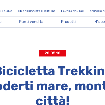
C
H
I
S
I
A
M
O
U
N
S
O
R
R
I
S
O
P
E
R
I
L
F
U
T
U
R
O
L
A
V
O
R
A
C
O
N
N
O
I
S
E
R
V
I
Z
I
O
C
o
P
u
n
t
i
v
e
n
d
i
t
a
P
r
o
d
o
t
t
i
i
N
'
s
p
e
28.05.18
icicletta Trekkin
oderti mare, mon
città!