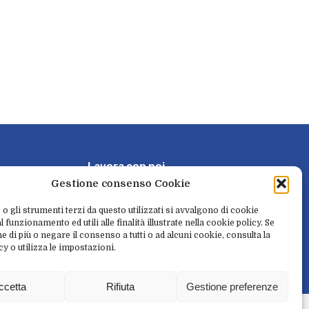
L
a
v
o
r
a
c
o
n
n
o
i
Gestione consenso Cookie
P
r
e
n
o
t
a
e
r
i
t
i
r
a
 o gli strumenti terzi da questo utilizzati si avvalgono di cookie
 funzionamento ed utili alle finalità illustrate nella cookie policy. Se
e di più o negare il consenso a tutti o ad alcuni cookie, consulta la
cy o utilizza le impostazioni.
N
e
w
s
l
e
t
t
e
r
ccetta
Rifiuta
Gestione preferenze