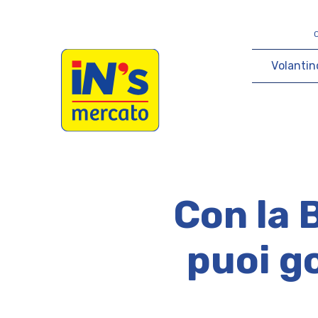
iN's Mercato
V
o
l
a
n
t
i
n
Con la B
puoi g