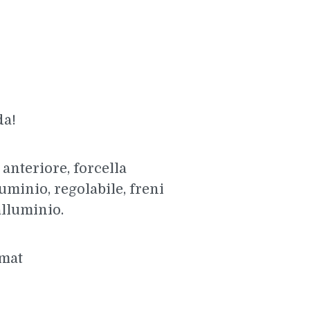
da!
anteriore, forcella
minio, regolabile, freni
alluminio.
 mat