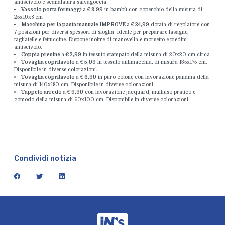
antiscivolo e scanalatura salvagoccia.
Vassoio porta formaggi
a
€ 8,99
in bambù con coperchio della misura di
25x19x8 cm
Macchina per la pasta manuale IMPROVE
a
€ 24,99
dotata di regolatore con
7 posizioni per diversi spessori di sfoglia. Ideale per preparare lasagne,
tagliatelle e fettuccine. Dispone inoltre di manovella e morsetto e piedini
antiscivolo.
Coppia presine
a
€ 2,99
in tessuto stampato della misura di 20x20 cm circa
Tovaglia copritavolo
a
€ 5,99
in tessuto antimacchia, di misura 135x175 cm.
Disponibile in diverse colorazioni.
Tovaglia copritavolo
a
€ 6,99
in puro cotone con lavorazione panama della
misura di 140x180 cm. Disponibile in diverse colorazioni.
Tappeto arredo
a
€ 9,99
con lavorazione jacquard, multiuso pratico e
comodo della misura di 60x100 cm. Disponibile in diverse colorazioni.
Condividi notizia
facebook
twitter
linkedin
iN's Mercato