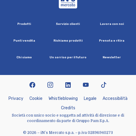
P
r
o
d
o
t
t
i
S
e
r
v
i
z
i
o
c
l
i
e
n
t
i
L
a
v
o
r
a
c
o
n
n
o
i
P
u
n
t
i
v
e
n
d
i
t
a
R
i
c
h
i
a
m
o
p
r
o
d
o
t
t
i
P
r
e
n
o
t
a
e
r
i
t
i
r
a
C
h
i
s
i
a
m
o
U
n
s
o
r
r
i
s
o
p
e
r
i
l
f
u
t
u
r
o
N
e
w
s
l
e
t
t
e
r
facebook
instagram
linkedin
youtube
tiktok
P
r
i
v
a
c
y
C
o
o
k
i
e
W
h
i
s
t
l
e
b
l
o
w
i
n
g
L
e
g
a
l
e
A
c
c
e
s
s
i
b
i
l
i
t
à
C
r
e
d
i
t
s
Società con unico socio e soggetta ad attività di direzione e di
coordinamento da parte di Gruppo Pam S.p.A.
© 2026 – iN’s Mercato s.p.a. – p.iva 02896940273