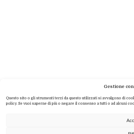
Gestione con
Questo sito o gli strumenti terzi da questo utilizzati si avvalgono di cook
policy. Se vuoi saperne di più o negare il consenso a tutti o ad alcuni coo
Acc
Rif