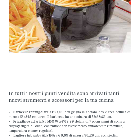
In tutti i nostri punti vendita sono arrivati tanti
nuovi strumenti e accessori per la tua cucina:
Barbecue rettangolare
a
€ 27,99
con griglia in acciaio inox e area cottura di
misura 53x34,5 cm circa. Il barbecue ha una misura di 58x38x82 cm.
Friggitrice ad aria 5 l, 1450 W
a
€ 69,99
dotata di 7 programmi di cottura,
display digitale Touch, contenitore con rivestimento antiaderente rimovibile,
temperatura e timer regolabili.
Tagliere in bambù ALPINA
a
€ 6,99
di misura 36x26 cm, con piedini